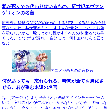
私が死んでも代わりはいるもの。新世紀エヴァン
ゲリオンの名言
庵野秀明監督 GAINAXの原作によるSFアニメ作品 あなたは
死なないわ、私が守るもの。 すまんな転校生。ワシはお前
を殴らないかん、殴っとかな気がすまへんのや 乗るなら早
くしろ、でなければ帰れ。 自分には、何も無いなんて云う
なよ。...
アニメ漫画系の名言格言
何があっても…忘れられる。時間が全てを風化さ
せる。君が望む永遠の名言
âge（アージュ）より発売された恋愛アドベンチャーゲーム
いつ、突然の別れが訪れるかわからない。だから、後悔しな
いように、今を・・・生きなきゃいけないんだ。そこに、自