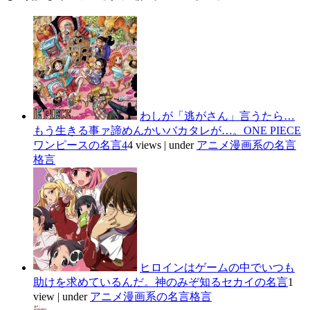
わしが「逃がさん」言うたら…
もう生きる事ァ諦めんかいバカタレが…。ONE PIECE
ワンピースの名言4
4 views
|
under
アニメ漫画系の名言
格言
ヒロインはゲームの中でいつも
助けを求めているんだ。神のみぞ知るセカイの名言
1
view
|
under
アニメ漫画系の名言格言