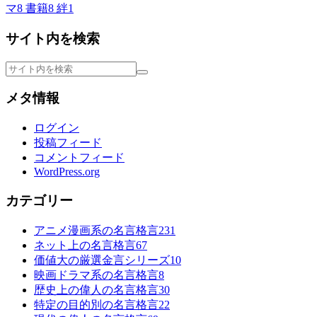
マ
8
書籍
8
絆
1
サイト内を検索
メタ情報
ログイン
投稿フィード
コメントフィード
WordPress.org
カテゴリー
アニメ漫画系の名言格言
231
ネット上の名言格言
67
価値大の厳選金言シリーズ
10
映画ドラマ系の名言格言
8
歴史上の偉人の名言格言
30
特定の目的別の名言格言
22