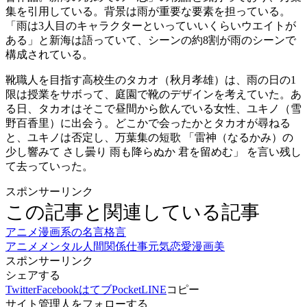
集を引用している。背景は雨が重要な要素を担っている。
「雨は3人目のキャラクターといっていいくらいウエイトが
ある」と新海は語っていて、シーンの約8割が雨のシーンで
構成されている。
靴職人を目指す高校生のタカオ（秋月孝雄）は、雨の日の1
限は授業をサボって、庭園で靴のデザインを考えていた。あ
る日、タカオはそこで昼間から飲んでいる女性、ユキノ（雪
野百香里）に出会う。どこかで会ったかとタカオが尋ねる
と、ユキノは否定し、万葉集の短歌 「雷神（なるかみ）の
少し響みて さし曇り 雨も降らぬか 君を留めむ」 を言い残し
て去っていった。
スポンサーリンク
この記事と関連している記事
アニメ漫画系の名言格言
アニメ
メンタル
人間関係
仕事
元気
恋愛
漫画
美
スポンサーリンク
シェアする
Twitter
Facebook
はてブ
Pocket
LINE
コピー
サイト管理人をフォローする