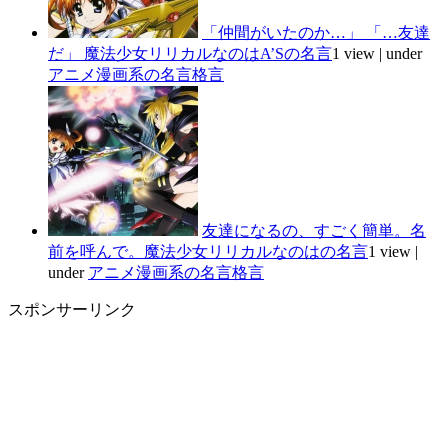
「仲間がいたのか…」 「…友達
だ」 魔法少女リリカルなのはA’Sの名言
1 view
|
under
アニメ漫画系の名言格言
友達になるの、すごく簡単。名
前を呼んで。魔法少女リリカルなのはの名言
1 view
|
under
アニメ漫画系の名言格言
スポンサーリンク