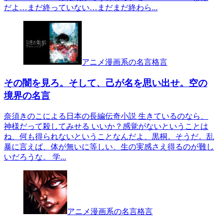
だよ…まだ終っていない…まだまだ終わら...
アニメ漫画系の名言格言
その闇を見ろ。そして、己が名を思い出せ。空の
境界の名言
奈須きのこによる日本の長編伝奇小説 生きているのなら、
神様だって殺してみせる いいか？感覚がないということは
ね、何も得られないということなんだよ、黒桐。そうだ。乱
暴に言えば、体が無いに等しい、生の実感さえ得るのが難し
いだろうな。 学...
アニメ漫画系の名言格言