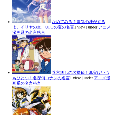
なめてみる？電気の味がする
よ。イリヤの空、UFOの夏の名言
1 view
|
under
アニメ
漫画系の名言格言
迷宮無しの名探偵！真実はいつ
もひとつ！名探偵コナンの名言
1 view
|
under
アニメ漫
画系の名言格言