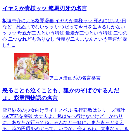
イヤミか貴様ッッ 範馬刃牙の名言
板垣恵介による格闘漫画 イヤミか貴様ッッ 死ぬにはいい日
など 死ぬまでないッッ いつだって今日を生きるしかない
ッッッ 母親が二人という特殊 最愛が二つという特殊 二つの
心 二つなれども偽りなし 母親が二人…なんという幸運だ 探
した...
アニメ漫画系の名言格言
怒ることも泣くことも、誰かのそばでするんだ
よ。彩雲国物語の名言
雪乃紗衣の少女向けライトノベル 発行部数はシリーズ累計
650万部を突破 大丈夫よ。私は先へ行けないけど、かわり
に、あなたが行ってね。みんなと一緒に。またきっと会え
る。時の円環をめぐって。いつか。会えるわ。大事な人。き