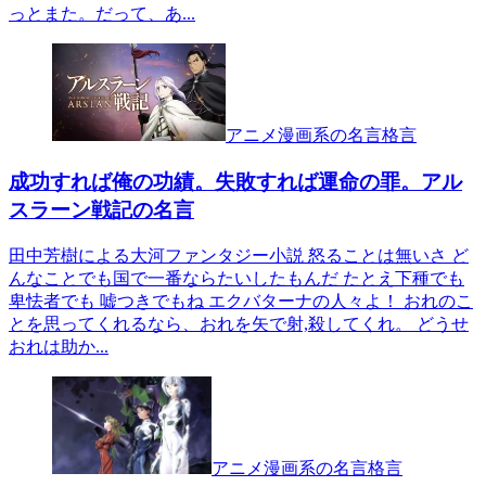
っとまた。だって、あ...
アニメ漫画系の名言格言
成功すれば俺の功績。失敗すれば運命の罪。アル
スラーン戦記の名言
田中芳樹による大河ファンタジー小説 怒ることは無いさ ど
んなことでも国で一番ならたいしたもんだ たとえ下種でも
卑怯者でも 嘘つきでもね エクバターナの人々よ！ おれのこ
とを思ってくれるなら、おれを矢で射,殺してくれ。 どうせ
おれは助か...
アニメ漫画系の名言格言