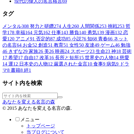
現代の偉人の名言格言
69
タグ
メンタル
308
努力と研鑽
274
人生
260
人間関係
253
挑戦
253
哲
学
178
幸福
164
元気
162
仕事
143
勝負
140
勇気
139
漫画
132
恋
愛
120
アニメ
91
否定的
87
成功
85
小説
76
知
68
青春
66
ネット
の名言
64
お金
52
創造
51
教育
51
女性
50
友達
49
ゲーム
46
勉強
46
きずな
29
家族
26
美
26
映画
24
スポーツ
23
生命
23
神
18
芸術
17
希望
17
自由
17
改革
16
長所と短所
15
世界史の人物
14
慈愛
14
運
12
日本史の人物
12
厳選された金言
10
食事
9
病気
9
ドラ
マ
8
書籍
8
絆
1
サイト内を検索
あなたを変える名言の森
© 2015 あなたを変える名言の森.
メニュー
トップページ
当ブログについて