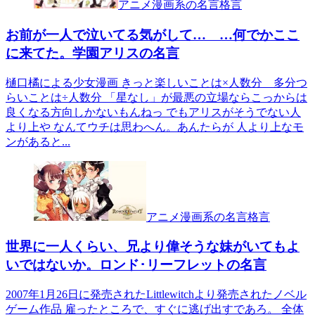
アニメ漫画系の名言格言
お前が一人で泣いてる気がして… …何でかここ
に来てた。学園アリスの名言
樋口橘による少女漫画 きっと楽しいことは×人数分 多分つ
らいことは÷人数分 「星なし」が最悪の立場ならこっからは
良くなる方向しかないもんねっ でもアリスがそうでない人
より上や なんてウチは思わへん。あんたらが 人より上なモ
ンがあると...
アニメ漫画系の名言格言
世界に一人くらい、兄より偉そうな妹がいてもよ
いではないか。ロンド･リーフレットの名言
2007年1月26日に発売されたLittlewitchより発売されたノベル
ゲーム作品 雇ったところで、すぐに逃げ出すであろ。 全体