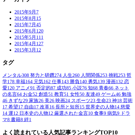
2015年9月
7
2015年8月
15
2015年7月
45
2015年6月
120
2015年5月
111
2015年4月
127
2015年3月
12
タグ
メンタル
308
努力と研鑽
274
人生
260
人間関係
253
挑戦
253
哲
学
178
幸福
164
元気
162
仕事
143
勝負
140
勇気
139
漫画
132
恋
愛
120
アニメ
91
否定的
87
成功
85
小説
76
知
68
青春
66
ネット
の名言
64
お金
52
創造
51
教育
51
女性
50
友達
49
ゲーム
46
勉強
46
きずな
29
家族
26
美
26
映画
24
スポーツ
23
生命
23
神
18
芸術
17
希望
17
自由
17
改革
16
長所と短所
15
世界史の人物
14
慈愛
14
運
12
日本史の人物
12
厳選された金言
10
食事
9
病気
9
ドラ
マ
8
書籍
8
絆
1
よく読まれている人気記事ランキングTOP10