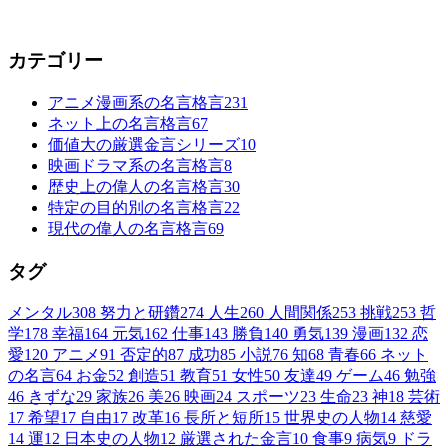
カテゴリー
アニメ漫画系の名言格言
231
ネット上の名言格言
67
価値大の厳選金言シリーズ
10
映画ドラマ系の名言格言
8
歴史上の偉人の名言格言
30
特定の目的別の名言格言
22
現代の偉人の名言格言
69
タグ
メンタル
308
努力と研鑽
274
人生
260
人間関係
253
挑戦
253
哲
学
178
幸福
164
元気
162
仕事
143
勝負
140
勇気
139
漫画
132
恋
愛
120
アニメ
91
否定的
87
成功
85
小説
76
知
68
青春
66
ネット
の名言
64
お金
52
創造
51
教育
51
女性
50
友達
49
ゲーム
46
勉強
46
きずな
29
家族
26
美
26
映画
24
スポーツ
23
生命
23
神
18
芸術
17
希望
17
自由
17
改革
16
長所と短所
15
世界史の人物
14
慈愛
14
運
12
日本史の人物
12
厳選された金言
10
食事
9
病気
9
ドラ