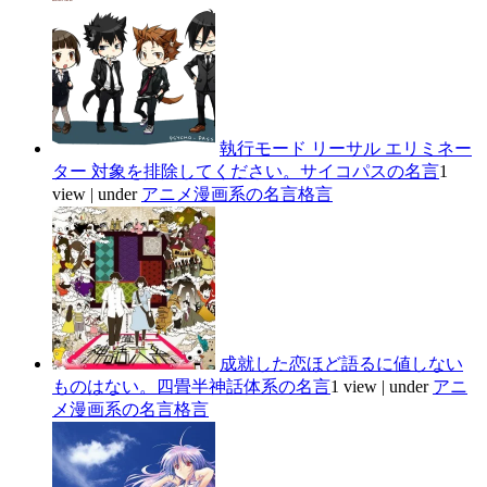
執行モード リーサル エリミネー
ター 対象を排除してください。サイコパスの名言
1
view
|
under
アニメ漫画系の名言格言
成就した恋ほど語るに値しない
ものはない。四畳半神話体系の名言
1 view
|
under
アニ
メ漫画系の名言格言