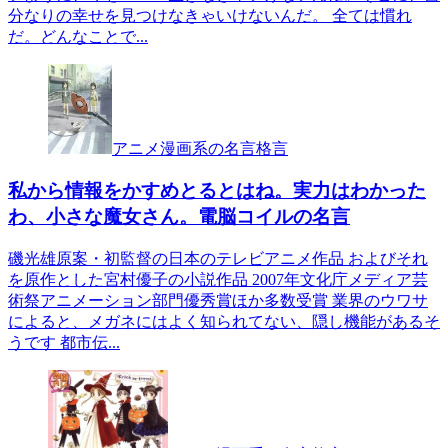
分なりの幸せを見つけなきゃいけないんだ。 全ては慣れ
だ。どんなことで...
アニメ漫画系の名言格言
私から情報をかすめとるとはね。実力はわかった
わ、小さな魔女さん。電脳コイルの名言
磯光雄原案・初監督の日本のテレビアニメ作品 およびそれ
を原作とした宮村優子の小説作品 2007年文化庁メディア芸
術祭アニメーション部門優秀賞ほか多数受賞 業界のウワサ
によると、メガネにはよく知られてない、隠し機能があるそ
うです 都市伝...