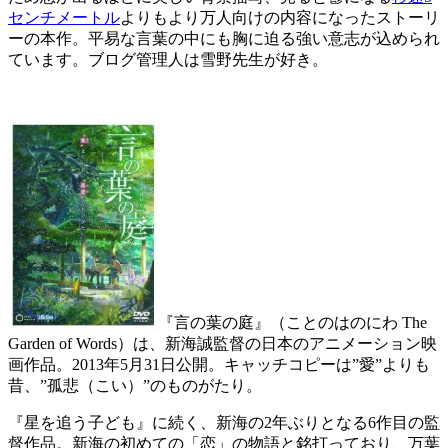
センチメートル
よりもより万人向けの内容になったストーリ
ーの本作。平易な言葉の中にも胸に迫る強い意志が込められ
ています。ブログ管理人は雪野先生が好き。
『言の葉の庭』（ことのはのにわ The
Garden of Words）は、新海誠監督の日本のアニメーション映
画作品。2013年5月31日公開。キャッチコピーは”愛”よりも
昔、”孤悲（こい）”のものがたり。
『星を追う子ども』に続く、新海の2年ぶりとなる6作目の監
督作品。新海の初めての「恋」の物語と銘打っており、万葉