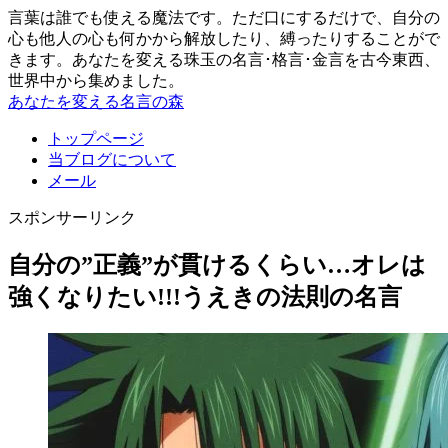
言葉は誰でも使える魔法です。ただ口にするだけで、自分の
心も他人の心も何かから解放したり、縛ったりすることがで
きます。あなたを変える珠玉の名言･格言･金言を古今東西、
世界中から集めました。
あなたを変える名言の森
トップページ
当ブログについて
メール
スポンサーリンク
自分の”正義”が貫けるくらい…オレは
強くなりたい!!!うえきの法則の名言