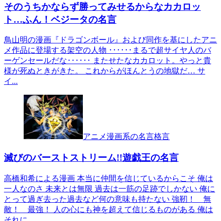
そのうちかならず勝ってみせるからなカカロッ
ト…ふん！ベジータの名言
鳥山明の漫画『ドラゴンボール』および同作を基にしたアニ
メ作品に登場する架空の人物 ･･････まるで超サイヤ人のバ
ーゲンセールだな･･････ またせたなカカロット。やっと貴
様が死ぬときがきた。 これからがほんとうの地獄だ… サ
イ...
アニメ漫画系の名言格言
滅びのバーストストリーム!!遊戯王の名言
高橋和希による漫画 本当に仲間を信じているからこそ 俺は
一人なのさ 未来とは無限 過去は一筋の足跡でしかない 俺に
とって過ぎ去った過去など何の意味も持たない 強靭！ 無
敵！ 最強！ 人の心にも神を超えて信じるものがある 俺は
それに...