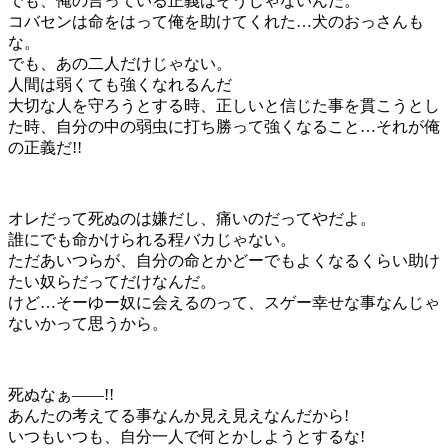
でも、俺の言っている正義はそうじゃないんだ。
コバセンは命をはって俺を助けてくれた…犬のおっさんも
な。
でも、あの二人だけじゃない。
人間は弱くても強くなれるんだ
大切な人を守ろうとする時、正しいと信じた事を貫こうとし
た時、自分の中の弱虫に打ち勝って強くなること…それが俺
の正義だ!!
オレだって死ぬのは嫌だし、痛いのだってやだよ。
誰にでも命かけられる程バカじゃない。
ただあいつらが、自分の命とかどーでもよくなるくらい助け
たい奴らだってだけなんだ。
けど…そーゆー奴に会えるのって、スゲー幸せな事なんじゃ
ないかって思うから。
死ぬなぁ――!!
あんたの考えてる事なんか見え見えなんだから!
いつもいつも、自分一人で何とかしようとするな!