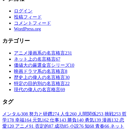
ログイン
投稿フィード
コメントフィード
WordPress.org
カテゴリー
アニメ漫画系の名言格言
231
ネット上の名言格言
67
価値大の厳選金言シリーズ
10
映画ドラマ系の名言格言
8
歴史上の偉人の名言格言
30
特定の目的別の名言格言
22
現代の偉人の名言格言
69
タグ
メンタル
308
努力と研鑽
274
人生
260
人間関係
253
挑戦
253
哲
学
178
幸福
164
元気
162
仕事
143
勝負
140
勇気
139
漫画
132
恋
愛
120
アニメ
91
否定的
87
成功
85
小説
76
知
68
青春
66
ネット