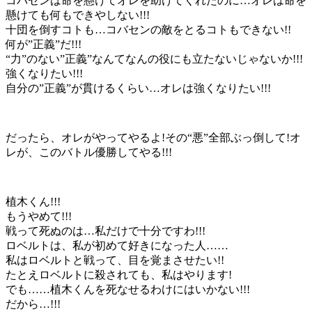
コバセンは命を懸けてオレを助けてくれたのに…オレは命を
懸けても何もできやしない!!!
十団を倒すコトも…コバセンの敵をとるコトもできない!!
何が”正義”だ!!!
“力”のない”正義”なんてなんの役にも立たないじゃないか!!!
強くなりたい!!!
自分の”正義”が貫けるくらい…オレは強くなりたい!!!
だったら、オレがやってやるよ!その“悪”全部ぶっ倒して!オ
レが、このバトル優勝してやる!!!
植木くん!!!
もうやめて!!!
戦って死ぬのは…私だけで十分ですわ!!!
ロベルトは、私が初めて好きになった人……
私はロベルトと戦って、目を覚まさせたい!!
たとえロベルトに殺されても、私はやります!
でも……植木くんを死なせるわけにはいかない!!!
だから…!!!