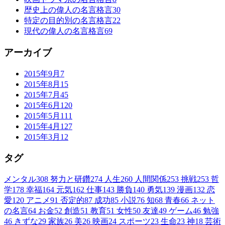
歴史上の偉人の名言格言
30
特定の目的別の名言格言
22
現代の偉人の名言格言
69
アーカイブ
2015年9月
7
2015年8月
15
2015年7月
45
2015年6月
120
2015年5月
111
2015年4月
127
2015年3月
12
タグ
メンタル
308
努力と研鑽
274
人生
260
人間関係
253
挑戦
253
哲
学
178
幸福
164
元気
162
仕事
143
勝負
140
勇気
139
漫画
132
恋
愛
120
アニメ
91
否定的
87
成功
85
小説
76
知
68
青春
66
ネット
の名言
64
お金
52
創造
51
教育
51
女性
50
友達
49
ゲーム
46
勉強
46
きずな
29
家族
26
美
26
映画
24
スポーツ
23
生命
23
神
18
芸術