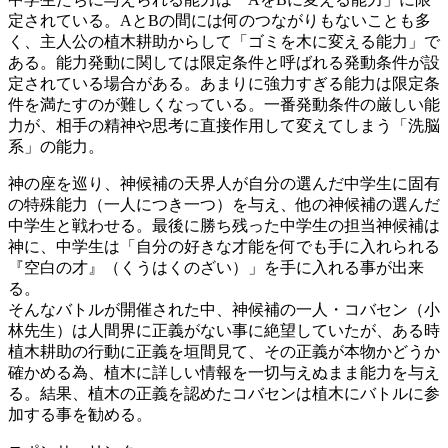
定されている。AとBの間には何のつながりもないことも多
く、主人公の植木耕助からして「ゴミを木に変える能力」で
ある。能力発動に関しては限定条件と呼ばれる発動条件が設
定されている場合がある。あまりに強力すぎる能力は限定条
件を満たすのが難しくなっている。一番発動条件の厳しい能
力が、相手の精神や思考に直接作用して変えてしまう「洗脳
系」の能力。
神の座を巡り、神候補の天界人が自分の選んだ中学生に固有
の特殊能力（一人につき一つ）を与え、他の神候補の選んだ
中学生と戦わせる。最後に勝ち残った中学生の担当神候補は
神に、中学生は「自分の好きな才能を何でも手に入れられる
『空白の才』（くうはくのざい）」を手に入れる事が出来
る。
そんなバトルが開催された中、神候補の一人・コバセン（小
林先生）は人間界に正義がない事に絶望していたが、ある時
植木耕助の行動に正義を垣間見て、その正義が本物かどうか
確かめる為、植木に詳しい情報を一切与えぬまま能力を与え
る。結果、植木の正義を認めたコバセンは植木にバトルに参
加する事を勧める。