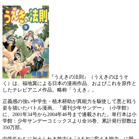
『うえきの法則』（うえきのほうそ
く）は、福地翼による日本の漫画作品、およびこれを原作と
したテレビアニメ作品。略称「うえき」。
正義感の強い中学生・植木耕助が異能力を駆使して悪と戦う
姿を描いたバトル漫画。『週刊少年サンデー』（小学館）
に、2001年34号から2004年46号まで連載された。単行本は小
学館：少年サンデーコミックスより全16巻、累計発行部数は
350万部。
中学生たちに与えられる能力は「AをBに変える能力」に限