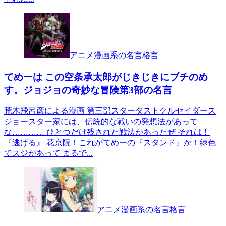
アニメ漫画系の名言格言
てめーは この空条承太郎がじきじきにブチのめ
す。ジョジョの奇妙な冒険第3部の名言
荒木飛呂彦による漫画 第三部スターダストクルセイダース
ジョースター家には、伝統的な戦いの発想法があって
な………… ひとつだけ残された戦法があったぜ それは！
『逃げる』 花京院！これがてめーの『スタンド』か！緑色
でスジがあって まるで...
アニメ漫画系の名言格言