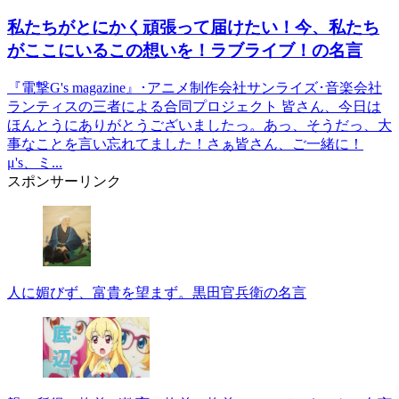
私たちがとにかく頑張って届けたい！今、私たち
がここにいるこの想いを！ラブライブ！の名言
『電撃G's magazine』･アニメ制作会社サンライズ･音楽会社
ランティスの三者による合同プロジェクト 皆さん、今日は
ほんとうにありがとうございましたっ。あっ、そうだっ、大
事なことを言い忘れてました！さぁ皆さん、ご一緒に！
μ's、ミ...
スポンサーリンク
人に媚びず、富貴を望まず。黒田官兵衛の名言