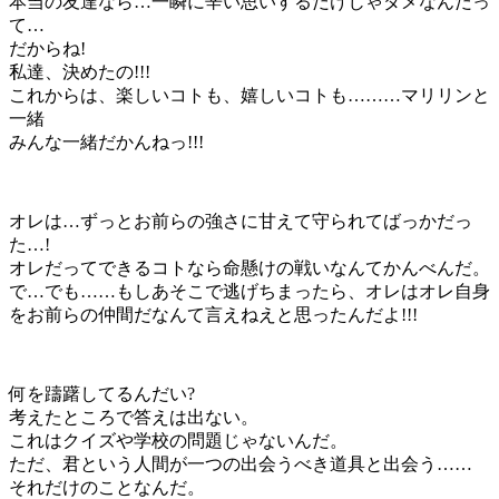
本当の友達なら…一瞬に辛い思いするだけじゃダメなんだっ
て…
だからね!
私達、決めたの!!!
これからは、楽しいコトも、嬉しいコトも………マリリンと
一緒
みんな一緒だかんねっ!!!
オレは…ずっとお前らの強さに甘えて守られてばっかだっ
た…!
オレだってできるコトなら命懸けの戦いなんてかんべんだ。
で…でも……もしあそこで逃げちまったら、オレはオレ自身
をお前らの仲間だなんて言えねえと思ったんだよ!!!
何を躊躇してるんだい?
考えたところで答えは出ない。
これはクイズや学校の問題じゃないんだ。
ただ、君という人間が一つの出会うべき道具と出会う……
それだけのことなんだ。