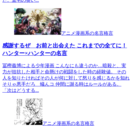
た。直毛の長い...
アニメ漫画系の名言格言
感謝するぜ お前と出会えた これまでの全てに！
ハンター×ハンターの名言
冨樫義博による少年漫画 こんなにも違うのか…暗殺と、実
力が拮抗した相手と命懸けの戦闘をした時の経験値。 その
人を知りたければその人が何に対して怒りを感じるかを知れ
そりゃ悪手だろ 蟻んコ 仲間に謝る時はルールがある。
「次はどうする...
アニメ漫画系の名言格言