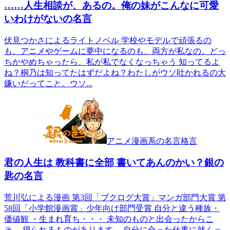
……人生相談が、あるの。俺の妹がこんなに可愛
いわけがないの名言
伏見つかさによるライトノベル 学校やモデルで頑張るの
も、アニメやゲームに夢中になるのも、両方が私なの。どっ
ちかやめちゃったら、私が私でなくなっちゃう 知ってるよ
ね？桐乃は知ってたはずだよね？わたしがウソ吐かれるの大
嫌いだってこと。ウソ...
アニメ漫画系の名言格言
君の人生は 教科書に全部 書いてあんのかい？銀の
匙の名言
荒川弘による漫画 第3回「ブクログ大賞」マンガ部門大賞 第
58回「小学館漫画賞」少年向け部門受賞 自分と違う種族・
価値観 ・生まれ育ち・・・ 未知のものと出会ったからこ
そ、 得られるものがあります。 自分に合った仕事に就くっ