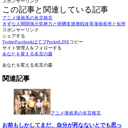
スポンサーリンク
この記事と関連している記事
アニメ漫画系の名言格言
きずな
人間関係
元気
努力と研鑽
友達
挑戦
改革
漫画
長所と短所
スポンサーリンク
シェアする
Twitter
Facebook
はてブ
Pocket
LINE
コピー
サイト管理人をフォローする
あなたを変える名言の森
あなたを変える名言の森
関連記事
アニメ漫画系の名言格言
お前もしかしてまだ、自分が死なないとでも思っ