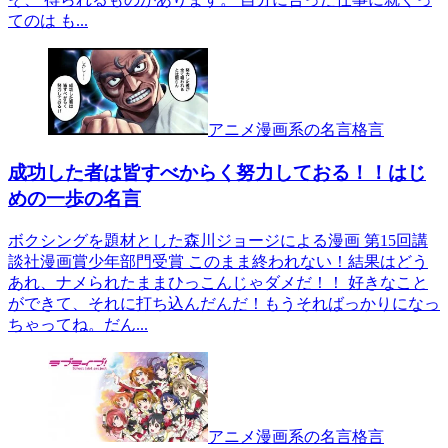
てのは も...
アニメ漫画系の名言格言
成功した者は皆すべからく努力しておる！！はじ
めの一歩の名言
ボクシングを題材とした森川ジョージによる漫画 第15回講
談社漫画賞少年部門受賞 このまま終われない！結果はどう
あれ、ナメられたままひっこんじゃダメだ！！ 好きなこと
ができて、それに打ち込んだんだ！もうそればっかりになっ
ちゃってね。だん...
アニメ漫画系の名言格言