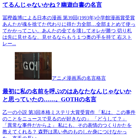
てるんじゃないかね？幽遊白書の名言
冨樫義博による日本の漫画 第39回(1993年)小学館漫画賞受賞
あんたが魂を捨てた代わりに得た力全部…全部まとめて使っ
てかかってこい。あんたの全てを壊してオレが勝つ 切り札
は先に見せるな、見せるならもう１つ奥の手を持て 右スト
レー...
アニメ漫画系の名言格言
最初に私の名前を呼ぶのはあなたなんじゃないか
と思っていたの……。GOTHの名言
乙一の小説 第3回本格ミステリ大賞受賞作 「私は、この事件
のことをニュースで見るのが好きなの」 「どうして？」
「異常な事件だからよ」 私にも、その表情のつくりかたを
教えてくれる？ 森野は黒い色のものしか身につけなかっ