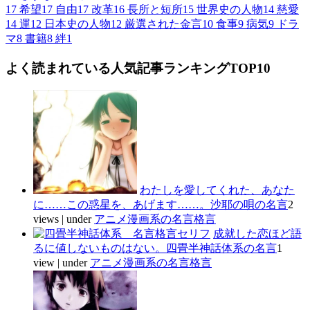
17
希望
17
自由
17
改革
16
長所と短所
15
世界史の人物
14
慈愛
14
運
12
日本史の人物
12
厳選された金言
10
食事
9
病気
9
ドラ
マ
8
書籍
8
絆
1
よく読まれている人気記事ランキングTOP10
わたしを愛してくれた、あなた
に……この惑星を、あげます……。沙耶の唄の名言
2
views
|
under
アニメ漫画系の名言格言
成就した恋ほど語
るに値しないものはない。四畳半神話体系の名言
1
view
|
under
アニメ漫画系の名言格言