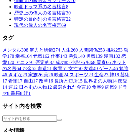
価値大の厳選金言シリーズ
10
映画ドラマ系の名言格言
8
歴史上の偉人の名言格言
30
特定の目的別の名言格言
22
現代の偉人の名言格言
69
タグ
メンタル
308
努力と研鑽
274
人生
260
人間関係
253
挑戦
253
哲
学
178
幸福
164
元気
162
仕事
143
勝負
140
勇気
139
漫画
132
恋
愛
120
アニメ
91
否定的
87
成功
85
小説
76
知
68
青春
66
ネット
の名言
64
お金
52
創造
51
教育
51
女性
50
友達
49
ゲーム
46
勉強
46
きずな
29
家族
26
美
26
映画
24
スポーツ
23
生命
23
神
18
芸術
17
希望
17
自由
17
改革
16
長所と短所
15
世界史の人物
14
慈愛
14
運
12
日本史の人物
12
厳選された金言
10
食事
9
病気
9
ドラ
マ
8
書籍
8
絆
1
サイト内を検索
メタ情報