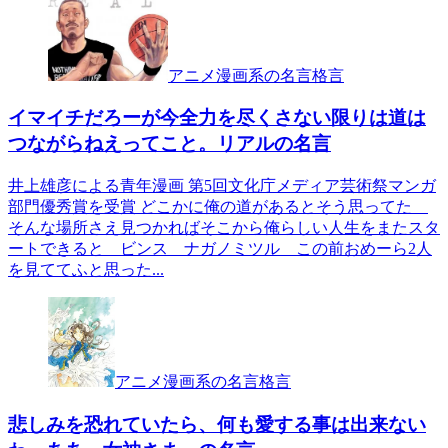
アニメ漫画系の名言格言
イマイチだろーが今全力を尽くさない限りは道は
つながらねえってこと。リアルの名言
井上雄彦による青年漫画 第5回文化庁メディア芸術祭マンガ
部門優秀賞を受賞 どこかに俺の道があるとそう思ってた
そんな場所さえ見つかればそこから俺らしい人生をまたスタ
ートできると ビンス ナガノミツル この前おめーら2人
を見ててふと思った...
アニメ漫画系の名言格言
悲しみを恐れていたら、何も愛する事は出来ない