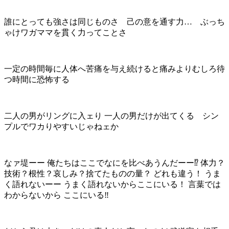
誰にとっても強さは同じものさ 己の意を通す力… ぶっち
ゃけワガママを貫く力ってことさ
一定の時間毎に人体へ苦痛を与え続けると痛みよりむしろ待
つ時間に恐怖する
二人の男がリングに入ェり 一人の男だけが出てくる シン
プルでワカりやすいじゃねェか
なァ堤ーー 俺たちはここでなにを比べあうんだーー⁉︎ 体力？
技術？根性？哀しみ？捨てたものの量？ どれも違う！ うま
く語れないーー うまく語れないからここにいる！ 言葉では
わからないから ここにいる‼︎