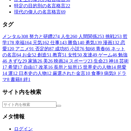
特定の目的別の名言格言
22
現代の偉人の名言格言
69
タグ
メンタル
308
努力と研鑽
274
人生
260
人間関係
253
挑戦
253
哲
学
178
幸福
164
元気
162
仕事
143
勝負
140
勇気
139
漫画
132
恋
愛
120
アニメ
91
否定的
87
成功
85
小説
76
知
68
青春
66
ネット
の名言
64
お金
52
創造
51
教育
51
女性
50
友達
49
ゲーム
46
勉強
46
きずな
29
家族
26
美
26
映画
24
スポーツ
23
生命
23
神
18
芸術
17
希望
17
自由
17
改革
16
長所と短所
15
世界史の人物
14
慈愛
14
運
12
日本史の人物
12
厳選された金言
10
食事
9
病気
9
ドラ
マ
8
書籍
8
絆
1
サイト内を検索
メタ情報
ログイン