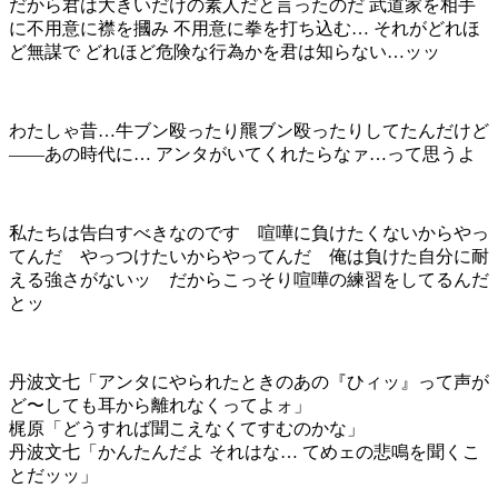
だから君は大きいだけの素人だと言ったのだ 武道家を相手
に不用意に襟を摑み 不用意に拳を打ち込む… それがどれほ
ど無謀で どれほど危険な行為かを君は知らない…ッッ
わたしゃ昔…牛ブン殴ったり羆ブン殴ったりしてたんだけど
——あの時代に… アンタがいてくれたらなァ…って思うよ
私たちは告白すべきなのです 喧嘩に負けたくないからやっ
てんだ やっつけたいからやってんだ 俺は負けた自分に耐
える強さがないッ だからこっそり喧嘩の練習をしてるんだ
とッ
丹波文七「アンタにやられたときのあの『ひィッ』って声が
ど〜しても耳から離れなくってよォ」
梶原「どうすれば聞こえなくてすむのかな」
丹波文七「かんたんだよ それはな… てめェの悲鳴を聞くこ
とだッッ」