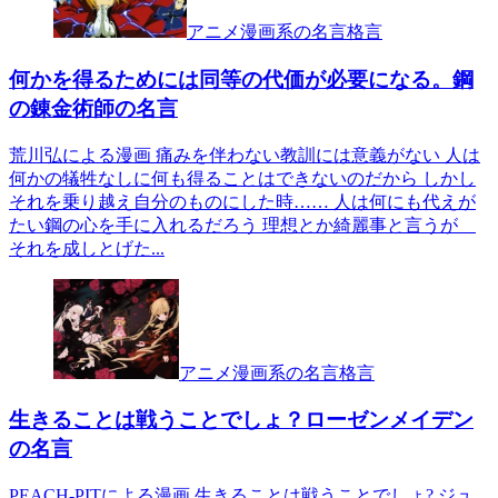
アニメ漫画系の名言格言
何かを得るためには同等の代価が必要になる。鋼
の錬金術師の名言
荒川弘による漫画 痛みを伴わない教訓には意義がない 人は
何かの犠牲なしに何も得ることはできないのだから しかし
それを乗り越え自分のものにした時…… 人は何にも代えが
たい鋼の心を手に入れるだろう 理想とか綺麗事と言うが
それを成しとげた...
アニメ漫画系の名言格言
生きることは戦うことでしょ？ローゼンメイデン
の名言
PEACH-PITによる漫画 生きることは戦うことでしょ? ジュ