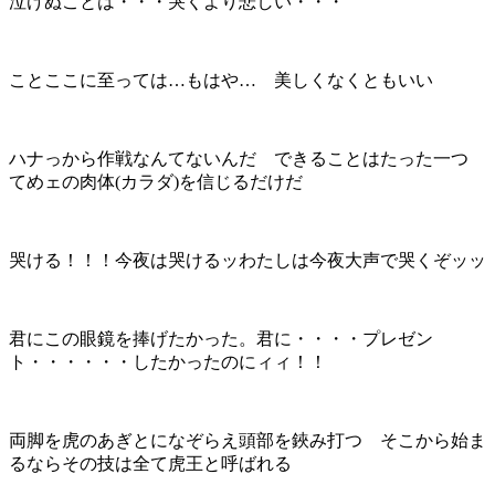
泣けぬことは・・・哭くより悲しい・・・
ことここに至っては…もはや… 美しくなくともいい
ハナっから作戦なんてないんだ できることはたった一つ
てめェの肉体(カラダ)を信じるだけだ
哭ける！！！今夜は哭けるッわたしは今夜大声で哭くぞッッ
君にこの眼鏡を捧げたかった。君に・・・・プレゼン
ト・・・・・・したかったのにィィ！！
両脚を虎のあぎとになぞらえ頭部を鋏み打つ そこから始ま
るならその技は全て虎王と呼ばれる