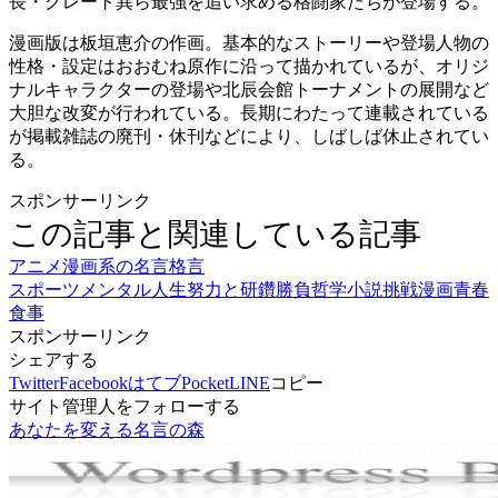
長・グレート巽ら最強を追い求める格闘家たちが登場する。
漫画版は板垣恵介の作画。基本的なストーリーや登場人物の
性格・設定はおおむね原作に沿って描かれているが、オリジ
ナルキャラクターの登場や北辰会館トーナメントの展開など
大胆な改変が行われている。長期にわたって連載されている
が掲載雑誌の廃刊・休刊などにより、しばしば休止されてい
る。
スポンサーリンク
この記事と関連している記事
アニメ漫画系の名言格言
スポーツ
メンタル
人生
努力と研鑽
勝負
哲学
小説
挑戦
漫画
青春
食事
スポンサーリンク
シェアする
Twitter
Facebook
はてブ
Pocket
LINE
コピー
サイト管理人をフォローする
あなたを変える名言の森