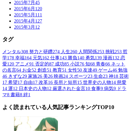
2015年7月
45
2015年6月
120
2015年5月
111
2015年4月
127
2015年3月
12
タグ
メンタル
308
努力と研鑽
274
人生
260
人間関係
253
挑戦
253
哲
学
178
幸福
164
元気
162
仕事
143
勝負
140
勇気
139
漫画
132
恋
愛
120
アニメ
91
否定的
87
成功
85
小説
76
知
68
青春
66
ネット
の名言
64
お金
52
創造
51
教育
51
女性
50
友達
49
ゲーム
46
勉強
46
きずな
29
家族
26
美
26
映画
24
スポーツ
23
生命
23
神
18
芸術
17
希望
17
自由
17
改革
16
長所と短所
15
世界史の人物
14
慈愛
14
運
12
日本史の人物
12
厳選された金言
10
食事
9
病気
9
ドラ
マ
8
書籍
8
絆
1
よく読まれている人気記事ランキングTOP10