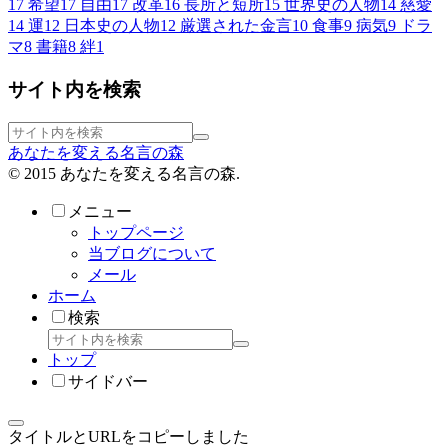
17
希望
17
自由
17
改革
16
長所と短所
15
世界史の人物
14
慈愛
14
運
12
日本史の人物
12
厳選された金言
10
食事
9
病気
9
ドラ
マ
8
書籍
8
絆
1
サイト内を検索
あなたを変える名言の森
© 2015 あなたを変える名言の森.
メニュー
トップページ
当ブログについて
メール
ホーム
検索
トップ
サイドバー
タイトルとURLをコピーしました