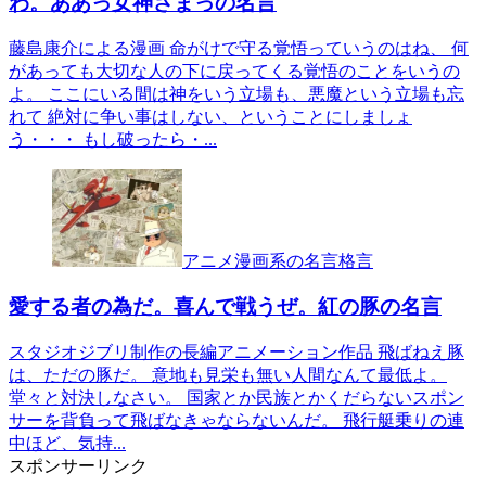
わ。ああっ女神さまっの名言
藤島康介による漫画 命がけで守る覚悟っていうのはね、 何
があっても大切な人の下に戻ってくる覚悟のことをいうの
よ。 ここにいる間は神をいう立場も、悪魔という立場も忘
れて 絶対に争い事はしない、ということにしましょ
う・・・ もし破ったら・...
アニメ漫画系の名言格言
愛する者の為だ。喜んで戦うぜ。紅の豚の名言
スタジオジブリ制作の長編アニメーション作品 飛ばねえ豚
は、ただの豚だ。 意地も見栄も無い人間なんて最低よ。
堂々と対決しなさい。 国家とか民族とかくだらないスポン
サーを背負って飛ばなきゃならないんだ。 飛行艇乗りの連
中ほど、気持...
スポンサーリンク