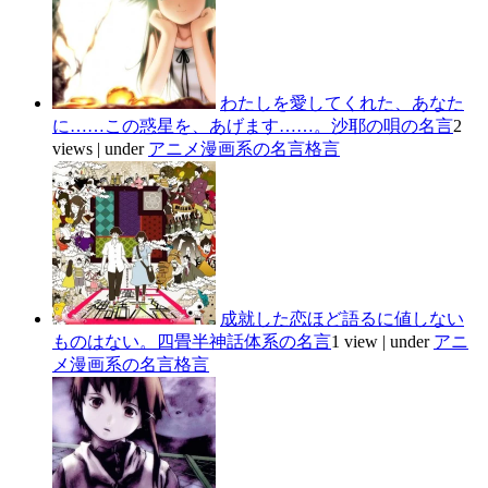
わたしを愛してくれた、あなた
に……この惑星を、あげます……。沙耶の唄の名言
2
views
|
under
アニメ漫画系の名言格言
成就した恋ほど語るに値しない
ものはない。四畳半神話体系の名言
1 view
|
under
アニ
メ漫画系の名言格言