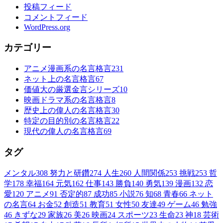
投稿フィード
コメントフィード
WordPress.org
カテゴリー
アニメ漫画系の名言格言
231
ネット上の名言格言
67
価値大の厳選金言シリーズ
10
映画ドラマ系の名言格言
8
歴史上の偉人の名言格言
30
特定の目的別の名言格言
22
現代の偉人の名言格言
69
タグ
メンタル
308
努力と研鑽
274
人生
260
人間関係
253
挑戦
253
哲
学
178
幸福
164
元気
162
仕事
143
勝負
140
勇気
139
漫画
132
恋
愛
120
アニメ
91
否定的
87
成功
85
小説
76
知
68
青春
66
ネット
の名言
64
お金
52
創造
51
教育
51
女性
50
友達
49
ゲーム
46
勉強
46
きずな
29
家族
26
美
26
映画
24
スポーツ
23
生命
23
神
18
芸術