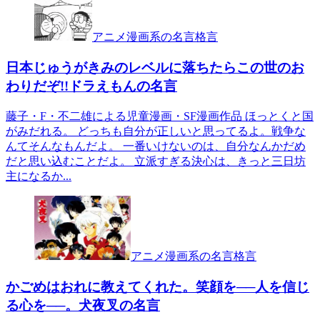
アニメ漫画系の名言格言
日本じゅうがきみのレベルに落ちたらこの世のお
わりだぞ!!ドラえもんの名言
藤子・F・不二雄による児童漫画・SF漫画作品 ほっとくと国
がみだれる。 どっちも自分が正しいと思ってるよ。戦争な
んてそんなもんだよ。 一番いけないのは、自分なんかだめ
だと思い込むことだよ。 立派すぎる決心は、きっと三日坊
主になるか...
アニメ漫画系の名言格言
かごめはおれに教えてくれた。笑顔を──人を信じ
る心を──。犬夜叉の名言