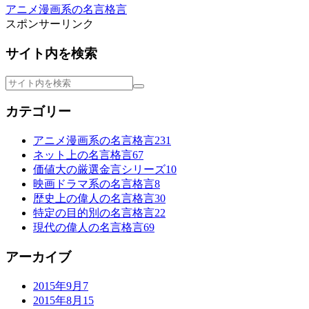
アニメ漫画系の名言格言
スポンサーリンク
サイト内を検索
カテゴリー
アニメ漫画系の名言格言
231
ネット上の名言格言
67
価値大の厳選金言シリーズ
10
映画ドラマ系の名言格言
8
歴史上の偉人の名言格言
30
特定の目的別の名言格言
22
現代の偉人の名言格言
69
アーカイブ
2015年9月
7
2015年8月
15