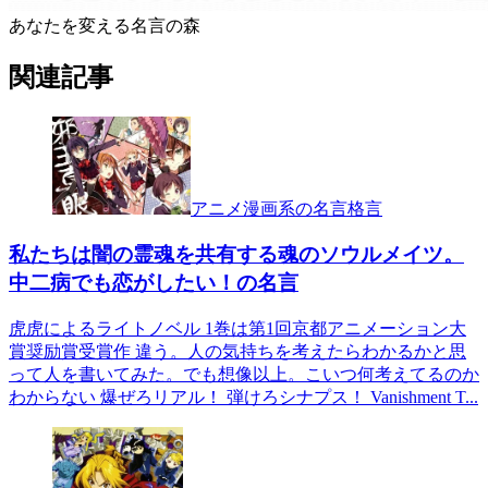
あなたを変える名言の森
関連記事
アニメ漫画系の名言格言
私たちは闇の霊魂を共有する魂のソウルメイツ。
中二病でも恋がしたい！の名言
虎虎によるライトノベル 1巻は第1回京都アニメーション大
賞奨励賞受賞作 違う。人の気持ちを考えたらわかるかと思
って人を書いてみた。でも想像以上。こいつ何考えてるのか
わからない 爆ぜろリアル！ 弾けろシナプス！ Vanishment T...