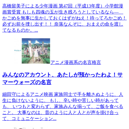
高橋留美子による少年漫画 第47回（平成13年度）小学館漫
画賞受賞 もしも四魂の玉が生き残ろうとしているなら―
かごめを無事に生かしておくはずがねえ！待ってろかごめ！
必ずお前を捜し出す！！ 奈落なんぞに、おまえの命を渡し
てなるものか。...
アニメ漫画系の名言格言
みんなのアカウント、あたしが預かったわよ！サ
マーウォーズの名言
細田守によるアニメ映画 家族同士で手を離さぬように、人
生に負けないように、 もし、辛い時や苦しい時があって
も、 いつもと変わらず、家族みんな揃って、ご飯を食べる
こと。 大事なのは、昔のように人と人とが声を掛け合っ
て、コミュニケーション...