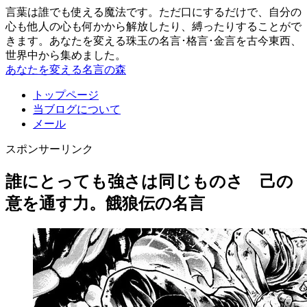
言葉は誰でも使える魔法です。ただ口にするだけで、自分の
心も他人の心も何かから解放したり、縛ったりすることがで
きます。あなたを変える珠玉の名言･格言･金言を古今東西、
世界中から集めました。
あなたを変える名言の森
トップページ
当ブログについて
メール
スポンサーリンク
誰にとっても強さは同じものさ 己の
意を通す力。餓狼伝の名言