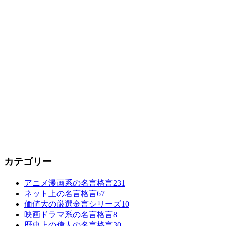
カテゴリー
アニメ漫画系の名言格言
231
ネット上の名言格言
67
価値大の厳選金言シリーズ
10
映画ドラマ系の名言格言
8
歴史上の偉人の名言格言
30