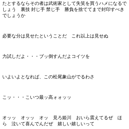
たとするならその者は武術家として失笑を買うハメになるで
しょう 裏技 封じ手 禁じ手 勝負を捨ててまで封印すべき
でしょうか
必要な分は見せたということだ これ以上は見せぬ
力試しだよ・・・ブッ倒すんだよコイツを
いよいよとなれば、この松尾象山がでるわさ
こッ・・・こいつ最ッ高ォォッッ
オッッ オッッ オッ 見ろ姫川 おいら震えてるぜ ほ
ら 泣いて喜んでんだぜ 嬉しい嬉しいって