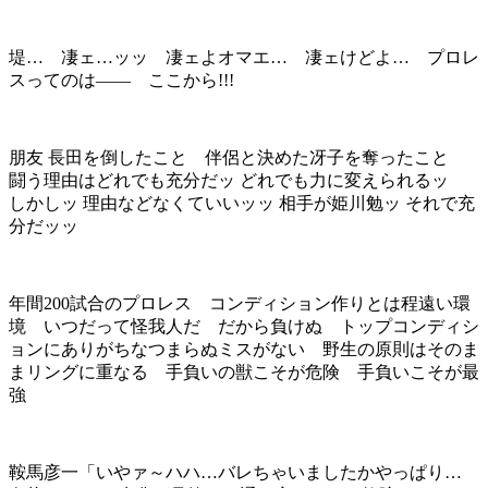
堤… 凄ェ…ッッ 凄ェよオマエ… 凄ェけどよ… プロレ
スってのは—— ここから!!!
朋友 長田を倒したこと 伴侶と決めた冴子を奪ったこと
闘う理由はどれでも充分だッ どれでも力に変えられるッ
しかしッ 理由などなくていいッッ 相手が姫川勉ッ それで充
分だッッ
年間200試合のプロレス コンディション作りとは程遠い環
境 いつだって怪我人だ だから負けぬ トップコンディシ
ョンにありがちなつまらぬミスがない 野生の原則はそのま
まリングに重なる 手負いの獣こそが危険 手負いこそが最
強
鞍馬彦一「いやァ～ハハ…バレちゃいましたかやっぱり…