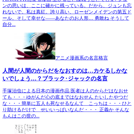
ンの思いは、ここに確かに残っている。だから、ジュンも忘
れないで。私は真紅。誇り高い、ローゼンメイデンの第五ド
ール。そして幸せな――あなたのお人形… 勇敢ね そうして
自分...
アニメ漫画系の名言格言
人間が人間のからだをなおすのは…カケるしかな
いでしょう…？ブラック･ジャックの名言
手塚治虫による日本の漫画作品 医者は人のからだはなおせ
ても・・・ゆがんだ心の底まではなおせん たいしたやつだ
な・・・簡単に五人も死なせるなんて こっちは・・・ひと
り助けるだけで せいいっぱいなんだ・・・ 正義か そんな
もんはこの世の...