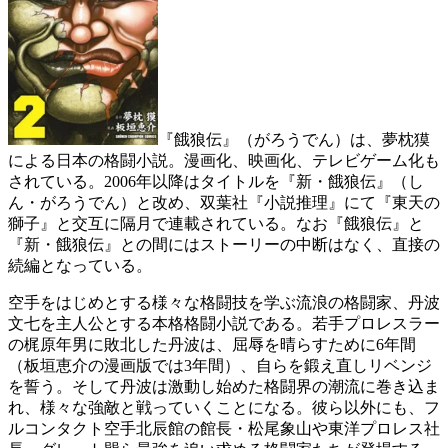
『餓狼伝』（がろうでん）は、夢枕獏
による日本の格闘小説。漫画化、映画化、テレビゲーム化も
されている。2006年以降はタイトルを『新・餓狼伝』（し
ん・がろうでん）と改め、双葉社『小説推理』にて『東天の
獅子』と交互に隔月で連載されている。なお『餓狼伝』と
『新・餓狼伝』との間にはストーリーの中断はなく、直接の
続編となっている。
空手をはじめとする様々な格闘技を学ぶ流浪の格闘家、丹波
文七を主人公とする本格格闘小説である。若手プロレスラー
の梶原年男に敗北した丹波は、屈辱を晴らすために6年間
（板垣恵介の漫画版では3年間）、自らを鍛え直しリベンジ
を誓う。そして丹波は激動し始めた格闘界の潮流に巻き込ま
れ、様々な強敵と戦っていくことになる。彼ら以外にも、フ
ルコンタクト空手北辰館の館長・松尾象山や東洋プロレス社