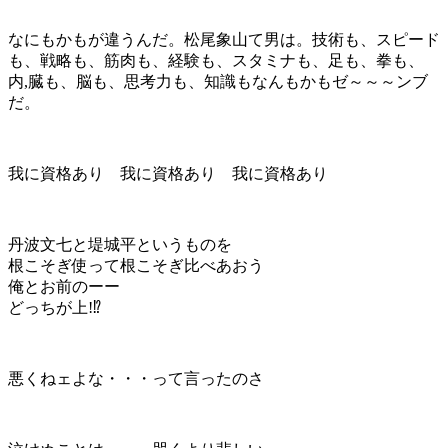
なにもかもが違うんだ。松尾象山て男は。技術も、スピード
も、戦略も、筋肉も、経験も、スタミナも、足も、拳も、
内,臓も、脳も、思考力も、知識もなんもかもゼ～～～ンブ
だ。
我に資格あり 我に資格あり 我に資格あり
丹波文七と堤城平というものを
根こそぎ使って根こそぎ比べあおう
俺とお前のーー
どっちが上!⁉︎
悪くねェよな・・・って言ったのさ