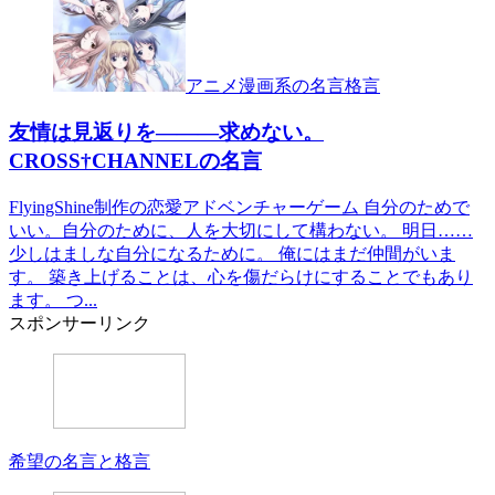
アニメ漫画系の名言格言
友情は見返りを―――求めない。
CROSS†CHANNELの名言
FlyingShine制作の恋愛アドベンチャーゲーム 自分のためで
いい。自分のために、人を大切にして構わない。 明日……
少しはましな自分になるために。 俺にはまだ仲間がいま
す。 築き上げることは、心を傷だらけにすることでもあり
ます。 つ...
スポンサーリンク
希望の名言と格言