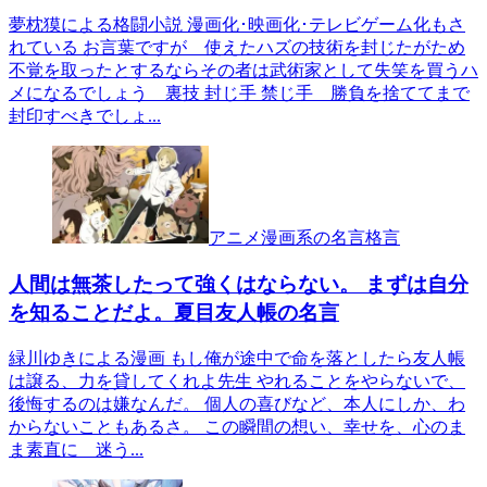
夢枕獏による格闘小説 漫画化･映画化･テレビゲーム化もさ
れている お言葉ですが 使えたハズの技術を封じたがため
不覚を取ったとするならその者は武術家として失笑を買うハ
メになるでしょう 裏技 封じ手 禁じ手 勝負を捨ててまで
封印すべきでしょ...
アニメ漫画系の名言格言
人間は無茶したって強くはならない。 まずは自分
を知ることだよ。夏目友人帳の名言
緑川ゆきによる漫画 もし俺が途中で命を落としたら友人帳
は譲る、力を貸してくれよ先生 やれることをやらないで、
後悔するのは嫌なんだ。 個人の喜びなど、本人にしか、わ
からないこともあるさ。 この瞬間の想い、幸せを、心のま
ま素直に 迷う...