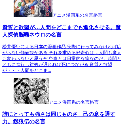
アニメ漫画系の名言格言
資質と欲望が…人間をどこまでも進化させる。魔
人探偵脳噛ネウロの名言
松井優征による日本の漫画作品 実際に行ってみなければ広
がらない価値観がある それを求める好奇心は…人間も魔人
も変わらないと思うぞ 空腹とは日常的な病なのだ。時間と
ともに進行し対処が遅れれば死につながる 資質と欲望
が・・・人間をどこま...
アニメ漫画系の名言格言
誰にとっても強さは同じものさ 己の意を通す
力。餓狼伝の名言