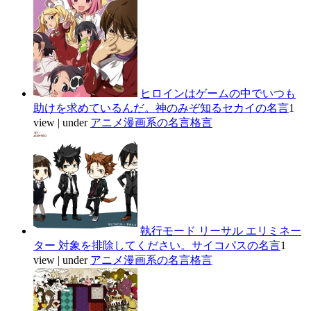
ヒロインはゲームの中でいつも
助けを求めているんだ。神のみぞ知るセカイの名言
1
view
|
under
アニメ漫画系の名言格言
執行モード リーサル エリミネー
ター 対象を排除してください。サイコパスの名言
1
view
|
under
アニメ漫画系の名言格言