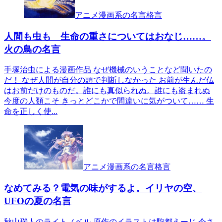
アニメ漫画系の名言格言
人間も虫も 生命の重さについてはおなじ……。
火の鳥の名言
手塚治虫による漫画作品 なぜ機械のいうことなど聞いたの
だ！ なぜ人間が自分の頭で判断しなかった お前が生んだ仏
はお前だけのものだ。誰にも真似られぬ。誰にも盗まれぬ
今度の人類こそ きっとどこかで間違いに気がついて…… 生
命を正しく使...
アニメ漫画系の名言格言
なめてみる？電気の味がするよ。イリヤの空、
UFOの夏の名言
秋山瑞人のライトノベル 原作のイラストは駒都えーじ 今さ