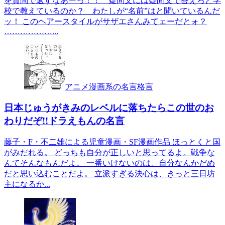
を質問で返すなあーっ！！ 疑問文には疑問文で答えろと学
校で教えているのか？ わたしが“名前”はと聞いているんだ
ッ！ このヘアースタイルがサザエさんみてェーだとォ？
………………...
アニメ漫画系の名言格言
日本じゅうがきみのレベルに落ちたらこの世のお
わりだぞ!!ドラえもんの名言
藤子・F・不二雄による児童漫画・SF漫画作品 ほっとくと国
がみだれる。 どっちも自分が正しいと思ってるよ。戦争な
んてそんなもんだよ。 一番いけないのは、自分なんかだめ
だと思い込むことだよ。 立派すぎる決心は、きっと三日坊
主になるか...