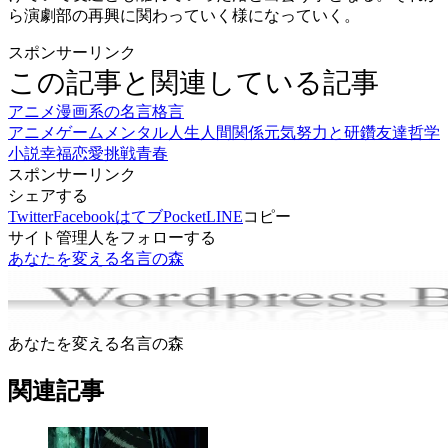
ら演劇部の再興に関わっていく様になっていく。
スポンサーリンク
この記事と関連している記事
アニメ漫画系の名言格言
アニメ
ゲーム
メンタル
人生
人間関係
元気
努力と研鑽
友達
哲学
小説
幸福
恋愛
挑戦
青春
スポンサーリンク
シェアする
Twitter
Facebook
はてブ
Pocket
LINE
コピー
サイト管理人をフォローする
あなたを変える名言の森
あなたを変える名言の森
関連記事