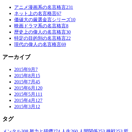
アニメ漫画系の名言格言
231
ネット上の名言格言
67
価値大の厳選金言シリーズ
10
映画ドラマ系の名言格言
8
歴史上の偉人の名言格言
30
特定の目的別の名言格言
22
現代の偉人の名言格言
69
アーカイブ
2015年9月
7
2015年8月
15
2015年7月
45
2015年6月
120
2015年5月
111
2015年4月
127
2015年3月
12
タグ
メンタル
308
努力と研鑽
274
人生
260
人間関係
253
挑戦
253
哲