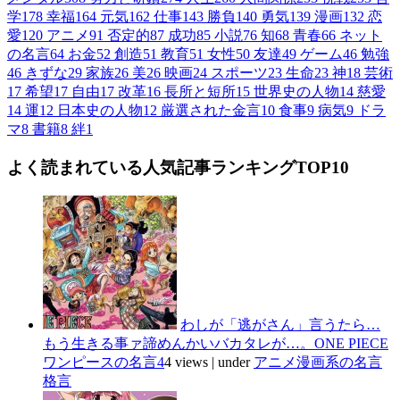
学
178
幸福
164
元気
162
仕事
143
勝負
140
勇気
139
漫画
132
恋
愛
120
アニメ
91
否定的
87
成功
85
小説
76
知
68
青春
66
ネット
の名言
64
お金
52
創造
51
教育
51
女性
50
友達
49
ゲーム
46
勉強
46
きずな
29
家族
26
美
26
映画
24
スポーツ
23
生命
23
神
18
芸術
17
希望
17
自由
17
改革
16
長所と短所
15
世界史の人物
14
慈愛
14
運
12
日本史の人物
12
厳選された金言
10
食事
9
病気
9
ドラ
マ
8
書籍
8
絆
1
よく読まれている人気記事ランキングTOP10
わしが「逃がさん」言うたら…
もう生きる事ァ諦めんかいバカタレが…。ONE PIECE
ワンピースの名言4
4 views
|
under
アニメ漫画系の名言
格言