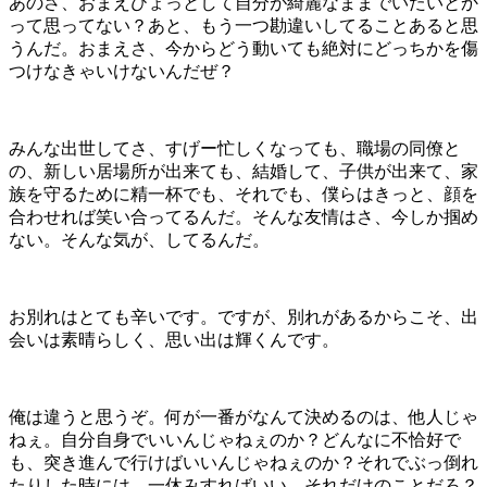
あのさ、おまえひょっとして自分が綺麗なままでいたいとか
って思ってない？あと、もう一つ勘違いしてることあると思
うんだ。おまえさ、今からどう動いても絶対にどっちかを傷
つけなきゃいけないんだぜ？
みんな出世してさ、すげー忙しくなっても、職場の同僚と
の、新しい居場所が出来ても、結婚して、子供が出来て、家
族を守るために精一杯でも、それでも、僕らはきっと、顔を
合わせれば笑い合ってるんだ。そんな友情はさ、今しか掴め
ない。そんな気が、してるんだ。
お別れはとても辛いです。ですが、別れがあるからこそ、出
会いは素晴らしく、思い出は輝くんです。
俺は違うと思うぞ。何が一番がなんて決めるのは、他人じゃ
ねぇ。自分自身でいいんじゃねぇのか？どんなに不恰好で
も、突き進んで行けばいいんじゃねぇのか？それでぶっ倒れ
たりした時には、一休みすればいい。それだけのことだろ？