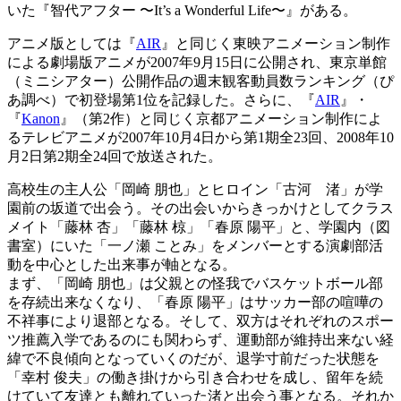
いた『智代アフター 〜It’s a Wonderful Life〜』がある。
アニメ版としては『
AIR
』と同じく東映アニメーション制作
による劇場版アニメが2007年9月15日に公開され、東京単館
（ミニシアター）公開作品の週末観客動員数ランキング（ぴ
あ調べ）で初登場第1位を記録した。さらに、『
AIR
』・
『
Kanon
』（第2作）と同じく京都アニメーション制作によ
るテレビアニメが2007年10月4日から第1期全23回、2008年10
月2日第2期全24回で放送された。
高校生の主人公「岡崎 朋也」とヒロイン「古河 渚」が学
園前の坂道で出会う。その出会いからきっかけとしてクラス
メイト「藤林 杏」「藤林 椋」「春原 陽平」と、学園内（図
書室）にいた「一ノ瀬 ことみ」をメンバーとする演劇部活
動を中心とした出来事が軸となる。
まず、「岡崎 朋也」は父親との怪我でバスケットボール部
を存続出来なくなり、「春原 陽平」はサッカー部の喧嘩の
不祥事により退部となる。そして、双方はそれぞれのスポー
ツ推薦入学であるのにも関わらず、運動部が維持出来ない経
緯で不良傾向となっていくのだが、退学寸前だった状態を
「幸村 俊夫」の働き掛けから引き合わせを成し、留年を続
けていて友達とも離れていった渚と出会う事となる。それか