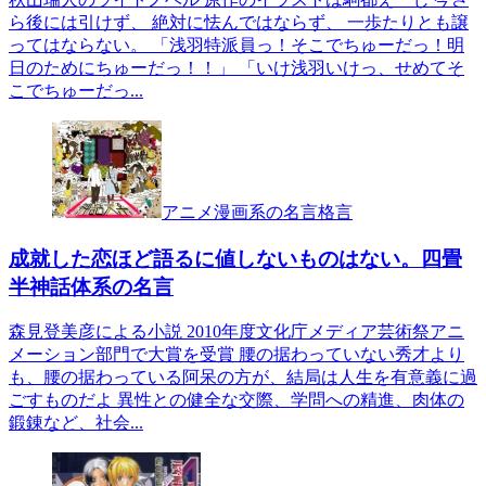
ら後には引けず、 絶対に怯んではならず、 一歩たりとも譲
ってはならない。 「浅羽特派員っ！そこでちゅーだっ！明
日のためにちゅーだっ！！」 「いけ浅羽いけっ、せめてそ
こでちゅーだっ...
アニメ漫画系の名言格言
成就した恋ほど語るに値しないものはない。四畳
半神話体系の名言
森見登美彦による小説 2010年度文化庁メディア芸術祭アニ
メーション部門で大賞を受賞 腰の据わっていない秀才より
も、腰の据わっている阿呆の方が、結局は人生を有意義に過
ごすものだよ 異性との健全な交際、学問への精進、肉体の
鍛錬など、社会...