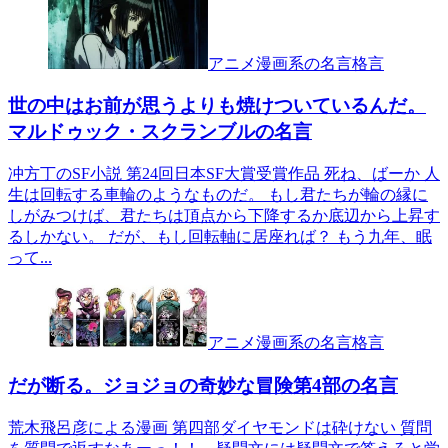
アニメ漫画系の名言格言
世の中はお前が思うよりも焼けついているんだ。
マルドゥック・スクランブルの名言
冲方丁のSF小説 第24回日本SF大賞受賞作品 死ね、ばーか 人
生は回転する車輪のようなものだ。 もし君たちが輪の縁に
しがみつけば、君たちは頂点から下降するか底辺から上昇す
るしかない。 だが、もし回転軸に居座れば？ もう九年、眠
って...
アニメ漫画系の名言格言
だが断る。ジョジョの奇妙な冒険第4部の名言
荒木飛呂彦による漫画 第四部ダイヤモンドは砕けない 質問