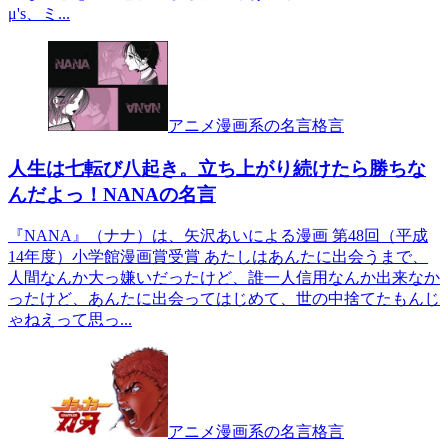
μ's、ミ...
アニメ漫画系の名言格言
人生は七転び八起き。立ち上がり続けたら勝ちな
んだよっ！NANAの名言
『NANA』（ナナ）は、矢沢あいによる漫画 第48回（平成
14年度）小学館漫画賞受賞 あたしはあんたに出会うまで、
人間なんか大っ嫌いだったけど、誰一人信用なんか出来なか
ったけど、あんたに出会ってはじめて、世の中捨てたもんじ
ゃねえって思っ...
アニメ漫画系の名言格言