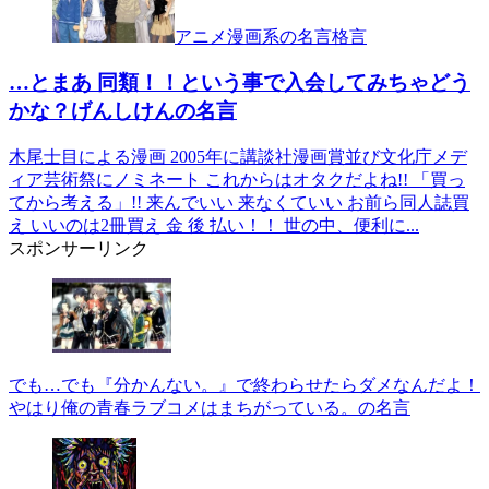
アニメ漫画系の名言格言
…とまあ 同類！！という事で入会してみちゃどう
かな？げんしけんの名言
木尾士目による漫画 2005年に講談社漫画賞並び文化庁メデ
ィア芸術祭にノミネート これからはオタクだよね!! 「買っ
てから考える」!! 来んでいい 来なくていい お前ら同人誌買
え いいのは2冊買え 金 後 払い！！ 世の中、便利に...
スポンサーリンク
でも…でも『分かんない。』で終わらせたらダメなんだよ！
やはり俺の青春ラブコメはまちがっている。の名言