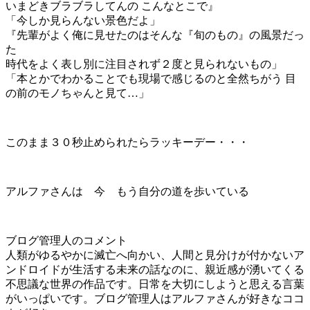
いまどきブラブラしてんの こんなとこで』
「今しか見らんない景色だよ」
『先輩がよく俺に見せたのはそんな『旬のもの』の風景だっ
た
時代をよく表し別に注目されず２度と見られないもの」
「本とかでわかることでも現場で感じるのと全然ちがう 目
の前のモノちゃんと見て…」
このまま３０秒止められたらラッキーデー・・・
アルファさんは 今 もう自分の道を歩いている
ブログ管理人のコメント
人類がゆるやかに滅亡へ向かい、人間と見分けが付かないア
ンドロイドが生活する未来の話なのに、親近感が湧いてくる
不思議な世界の作品です。日常を大切にしようと思える言葉
がいっぱいです。ブログ管理人はアルファさんが好きなココ