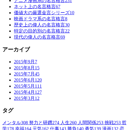
アニメ漫画系の名言格言
231
ネット上の名言格言
67
価値大の厳選金言シリーズ
10
映画ドラマ系の名言格言
8
歴史上の偉人の名言格言
30
特定の目的別の名言格言
22
現代の偉人の名言格言
69
アーカイブ
2015年9月
7
2015年8月
15
2015年7月
45
2015年6月
120
2015年5月
111
2015年4月
127
2015年3月
12
タグ
メンタル
308
努力と研鑽
274
人生
260
人間関係
253
挑戦
253
哲
学
178
幸福
164
元気
162
仕事
143
勝負
140
勇気
139
漫画
132
恋