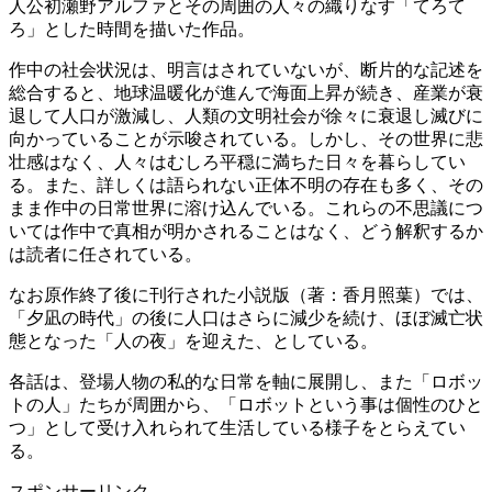
人公初瀬野アルファとその周囲の人々の織りなす「てろて
ろ」とした時間を描いた作品。
作中の社会状況は、明言はされていないが、断片的な記述を
総合すると、地球温暖化が進んで海面上昇が続き、産業が衰
退して人口が激減し、人類の文明社会が徐々に衰退し滅びに
向かっていることが示唆されている。しかし、その世界に悲
壮感はなく、人々はむしろ平穏に満ちた日々を暮らしてい
る。また、詳しくは語られない正体不明の存在も多く、その
まま作中の日常世界に溶け込んでいる。これらの不思議につ
いては作中で真相が明かされることはなく、どう解釈するか
は読者に任されている。
なお原作終了後に刊行された小説版（著：香月照葉）では、
「夕凪の時代」の後に人口はさらに減少を続け、ほぼ滅亡状
態となった「人の夜」を迎えた、としている。
各話は、登場人物の私的な日常を軸に展開し、また「ロボッ
トの人」たちが周囲から、「ロボットという事は個性のひと
つ」として受け入れられて生活している様子をとらえてい
る。
スポンサーリンク