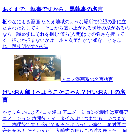
あくまで、執事ですから。黒執事の名言
枢やなによる漫画 たとえ地獄のような場所で絶望の淵に立
たされたとしても そこから這い上がれる蜘蛛の糸があるの
なら 諦めずにそれを掴む 僕ら(人間)はその強さを持って
る 掴むか掴まないかは、本人次第だがな 嫌なことを忘
れ、踊り明かすのが...
アニメ漫画系の名言格言
けいおん部！へようこそにゃん？けいおん！の名
言
かきふらいによる4コマ漫画 アニメーションの制作は京都ア
ニメーション 放課後ティータイムはいつまでも、いつまで
も、放課後です！ 今はできるだけいっぱい寝て、絶対間に
合わせる！ そういえば、入学式の時もこの道を走った。 何