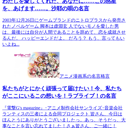
わたしを愛してくれた、あなたに……この惑星
を、あげます……。沙耶の唄の名言
2003年12月26日にゲームブランドのニトロプラスから発売さ
れたノベルゲーム 脚本は虚淵玄 人でないモノを愛した男
は、最後には自分が人間であることを辞めて、恋を成就させ
るんだ。 ハッピーエンドだよ。 だろう？ もう、言ってもい
いよね...
アニメ漫画系の名言格言
私たちがとにかく頑張って届けたい！今、私たち
がここにいるこの想いを！ラブライブ！の名言
『電撃G's magazine』･アニメ制作会社サンライズ･音楽会社
ランティスの三者による合同プロジェクト 皆さん、今日は
ほんとうにありがとうございましたっ。あっ、そうだっ、大
事なことを言い忘れてました！さぁ皆さん、ご一緒に！