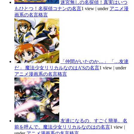
迷宮無しの名探偵！真実はいつ
もひとつ！名探偵コナンの名言
1 view
|
under
アニメ漫
画系の名言格言
「仲間がいたのか…」 「…友達
だ」 魔法少女リリカルなのはA’Sの名言
1 view
|
under
アニメ漫画系の名言格言
友達になるの、すごく簡単。名
前を呼んで。魔法少女リリカルなのはの名言
1 view
|
under
アニメ漫画系の名言格言