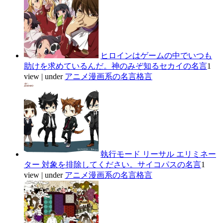
ヒロインはゲームの中でいつも
助けを求めているんだ。神のみぞ知るセカイの名言
1
view
|
under
アニメ漫画系の名言格言
執行モード リーサル エリミネー
ター 対象を排除してください。サイコパスの名言
1
view
|
under
アニメ漫画系の名言格言