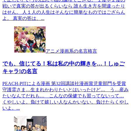
戦いで真実の答が出るくらいなら 誰も生き方を間違ったり
はせん。 人１人の人生はそんなに簡単なものではござらん
よ。 真実の答は、...
アニメ漫画系の名言格言
でも、信じてる！私は私の中の輝きを…！しゅご
キャラ!の名言
PEACH-PITによる漫画 第32回講談社漫画賞児童部門を受賞
守護霊さま…生まれかわりたいとはいったけど… う…産み
たいなんてだれも… こんなの保健でも習ってないって…
くやしいよ。負けて嬉しい人なんかいない。負けたらくやし
いよ。...