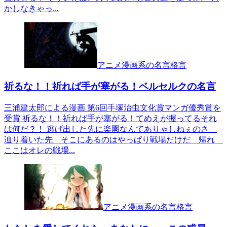
かしなきゃっ...
アニメ漫画系の名言格言
祈るな！！祈れば手が塞がる！ベルセルクの名言
三浦建太郎による漫画 第6回手塚治虫文化賞マンガ優秀賞を
受賞 祈るな！！祈れば手が塞がる！てめえが握ってるそれ
は何だ？！ 逃げ出した先に楽園なんてありゃしねぇのさ
辿り着いた先 そこにあるのはやっぱり戦場だけだ 帰れ
ここはオレの戦場...
アニメ漫画系の名言格言