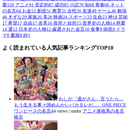
愛
120
アニメ
91
否定的
87
成功
85
小説
76
知
68
青春
66
ネット
の名言
64
お金
52
創造
51
教育
51
女性
50
友達
49
ゲーム
46
勉強
46
きずな
29
家族
26
美
26
映画
24
スポーツ
23
生命
23
神
18
芸術
17
希望
17
自由
17
改革
16
長所と短所
15
世界史の人物
14
慈愛
14
運
12
日本史の人物
12
厳選された金言
10
食事
9
病気
9
ドラ
マ
8
書籍
8
絆
1
よく読まれている人気記事ランキングTOP10
わしが「逃がさん」言うたら…
もう生きる事ァ諦めんかいバカタレが…。ONE PIECE
ワンピースの名言4
4 views
|
under
アニメ漫画系の名言
格言