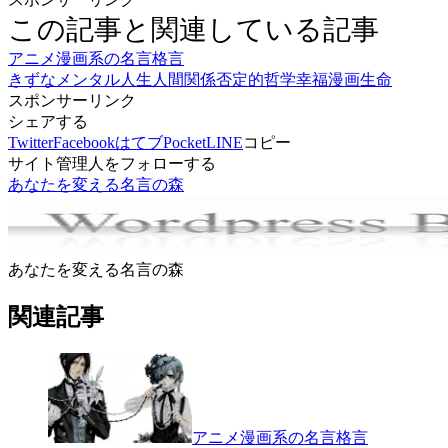
この記事と関連している記事
アニメ漫画系の名言格言
きずな
メンタル
人生
人間関係
否定的
哲学
幸福
漫画
生命
スポンサーリンク
シェアする
Twitter
Facebook
はてブ
Pocket
LINE
コピー
サイト管理人をフォローする
あなたを変える名言の森
あなたを変える名言の森
関連記事
アニメ漫画系の名言格言