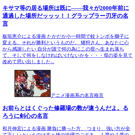
キサマ等の居る場所は既に――我々が2000年前に
通過した場所だッッッ！！グラップラー刃牙の名
言
板垣恵介による漫画 たかだか小一時間で蚊トンボを獅子に
変える。それが勝利というものだ。 猪狩さん、あなたに心
から感謝したい 自分が誰で何の為にこの世へ生まれ落ち
て、そして何をしなければいけないかを・・・母の姿を見て
改めて思い出しました...
アニメ漫画系の名言格言
お前らとはくぐった修羅場の数が違うんだよ。る
ろうに剣心の名言
和月伸宏による漫画 勝負に勝った方、 つまり、強い方が全
て正しいというのは志々雄の論理でござる。 １度や２度の