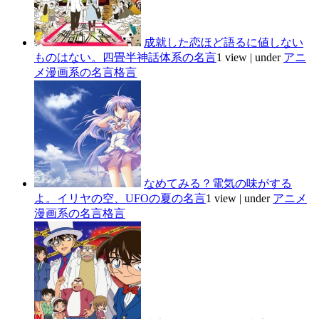
成就した恋ほど語るに値しない
ものはない。四畳半神話体系の名言
1 view
|
under
アニ
メ漫画系の名言格言
なめてみる？電気の味がする
よ。イリヤの空、UFOの夏の名言
1 view
|
under
アニメ
漫画系の名言格言