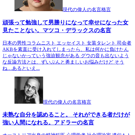
現代の偉人の名言格言
頑張って勉強して男勝りになって幸せになった女
見たことない。マツコ・デラックスの名言
日本の男性コラムニスト エッセイスト 女装タレント 司会者
AKBを素直に受け入れてしまったら、私は何かに負けたん
じゃないかっていう強迫観念がある グウの音も出ないよう
な反論方法とは、ずいぶんと勇ましいお悩みだけど そう
ね…あるといえ...
現代の偉人の名言格言
未熟な自分を認めること。 それができる者だけが
強い人間になれる。アドラーの名言