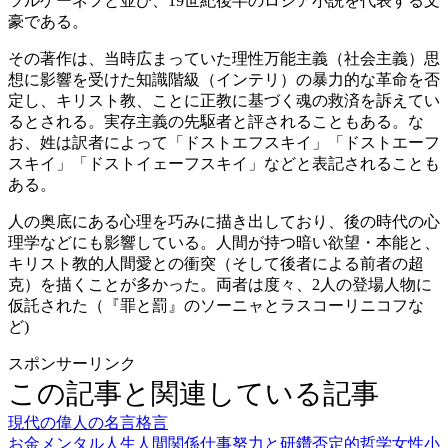
ツルゲーネフと並び、19世紀後半のロシア小説を代表する文
豪である。
その著作は、当時広まっていた理性万能主義（社会主義）思
想に影響を受けた知識階級（インテリ）の暴力的な革命を否
定し、キリスト教、ことに正教に基づく魂の救済を訴えてい
るとされる。実存主義の先駆者と評されることもある。な
お、姓は訳者によって「ドストエフスキイ」「ドストエーフ
スキイ」「ドストイェーフスキイ」などと表記されることも
ある。
人の奥底にある心理を巧みに描き出しており、後の時代の心
理学などにも影響している。人間が持つ暗い欲望・本能と、
キリスト教的人間愛との衝突（そして後者による前者の超
克）を描くことが多かった。両者は度々、2人の登場人物に
仮託された（『罪と罰』のソーニャとラスコーリニコフな
ど)
スポンサーリンク
この記事と関連している記事
現代の偉人の名言格言
お金
メンタル
人生
人間関係
仕事
努力と研鑽
否定的
哲学
女性
小