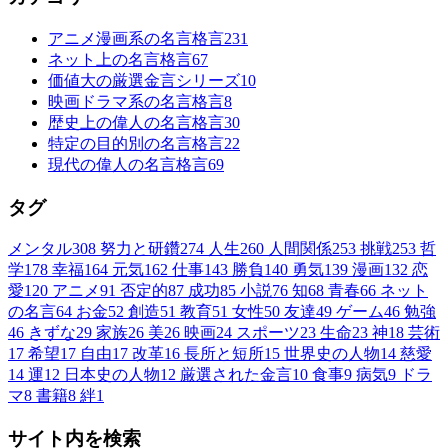
アニメ漫画系の名言格言
231
ネット上の名言格言
67
価値大の厳選金言シリーズ
10
映画ドラマ系の名言格言
8
歴史上の偉人の名言格言
30
特定の目的別の名言格言
22
現代の偉人の名言格言
69
タグ
メンタル
308
努力と研鑽
274
人生
260
人間関係
253
挑戦
253
哲
学
178
幸福
164
元気
162
仕事
143
勝負
140
勇気
139
漫画
132
恋
愛
120
アニメ
91
否定的
87
成功
85
小説
76
知
68
青春
66
ネット
の名言
64
お金
52
創造
51
教育
51
女性
50
友達
49
ゲーム
46
勉強
46
きずな
29
家族
26
美
26
映画
24
スポーツ
23
生命
23
神
18
芸術
17
希望
17
自由
17
改革
16
長所と短所
15
世界史の人物
14
慈愛
14
運
12
日本史の人物
12
厳選された金言
10
食事
9
病気
9
ドラ
マ
8
書籍
8
絆
1
サイト内を検索