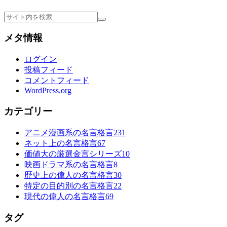
メタ情報
ログイン
投稿フィード
コメントフィード
WordPress.org
カテゴリー
アニメ漫画系の名言格言
231
ネット上の名言格言
67
価値大の厳選金言シリーズ
10
映画ドラマ系の名言格言
8
歴史上の偉人の名言格言
30
特定の目的別の名言格言
22
現代の偉人の名言格言
69
タグ