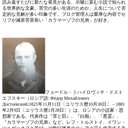
読み返すたびに新たな発見がある、示唆に富む小説で知られ
る世界的な文豪。苦労の多い生涯のためか、人生について否
定的な見解が多い印象です。ブログ管理人は重厚な内容でセ
リフが滅茶苦茶長い「カラマーゾフの兄弟」が好き。
フョードル・ミハイロヴィチ・ドスト
エフスキー（ロシア語: Фёдор Миха́йлович
Достое́вский;1821年11月11日〔ユリウス暦10月30日〕 – 1881
年2月9日〔ユリウス暦1月28日〕）は、ロシアの小説家・思
想家である。代表作は『罪と罰』、『白痴』、『悪霊』、
『カラマーゾフの兄弟』など。レフ・トルストイ、イワン・