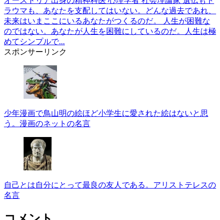
オーストリア出身の精神科医 心理学者 社会理論家 遺伝もト
ラウマも、あなたを支配してはいない。どんな過去であれ、
未来はいまここにいるあなたがつくるのだ。 人生が困難な
のではない。あなたが人生を困難にしているのだ。人生は極
めてシンプルで...
スポンサーリンク
少年漫画で鳥山明の絵ほど小学生に愛された絵はないと思
う。漫画のネットの名言
自己とは自分にとって最良の友人である。アリストテレスの
名言
コメント