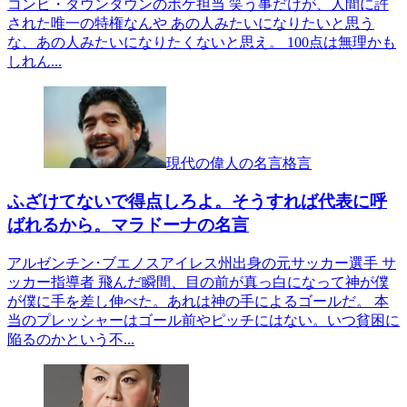
コンビ・ダウンタウンのボケ担当 笑う事だけが、人間に許
された唯一の特権なんや あの人みたいになりたいと思う
な、あの人みたいになりたくないと思え。 100点は無理かも
しれん...
現代の偉人の名言格言
ふざけてないで得点しろよ。そうすれば代表に呼
ばれるから。マラドーナの名言
アルゼンチン･ブエノスアイレス州出身の元サッカー選手 サ
ッカー指導者 飛んだ瞬間、目の前が真っ白になって神が僕
が僕に手を差し伸べた。あれは神の手によるゴールだ。 本
当のプレッシャーはゴール前やピッチにはない。いつ貧困に
陥るのかという不...