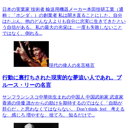
日本の実業家 技術者 輸送用機器メーカー本田技研工業（通
称：「ホンダ」）の創業者 私は開き直ることにした。自分
はたぶん、他のどんな人よりも自分に忠実に生きてきたとい
う自信がある。 私の最大の光栄は、一度も失敗しないこと
ではなく、倒れる...
現代の偉人の名言格言
行動に裏打ちされた現実的な夢追い人であれ。ブ
ルース・リーの名言
サンフランシスコ中華街生まれの中国人 中国武術家 武道家
香港の俳優 誰かからの助けを期待するのではなく「自助が
肝心だ」と思わなくてはならない。 Don’t think, feel 考える
な、感じろ 増やすな、捨てろ。 知るだけで...