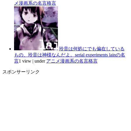
メ漫画系の名言格言
玲音は何処にでも偏在している
もの、玲音は神様なんだよ。serial experiments lainの名
言
1 view
|
under
アニメ漫画系の名言格言
スポンサーリンク