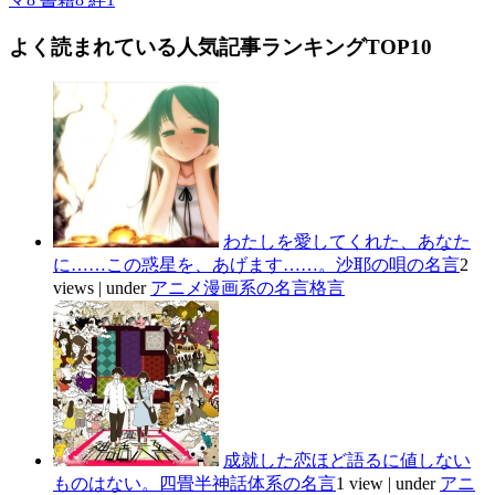
よく読まれている人気記事ランキングTOP10
わたしを愛してくれた、あなた
に……この惑星を、あげます……。沙耶の唄の名言
2
views
|
under
アニメ漫画系の名言格言
成就した恋ほど語るに値しない
ものはない。四畳半神話体系の名言
1 view
|
under
アニ