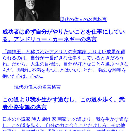
現代の偉人の名言格言
成功者は必ず自分がやりたいことを仕事にしてい
る。アンドリュー・カーネギーの名言
「鋼鉄王」と称されたアメリカの実業家 よりよい成果が得
られるのは、自分が一番好きな仕事をしているときだろう
ね。だから、人生の目標は、自分が好きなことを選ぶべきな
んだ。 現状に不満をもつことはいいことだ。 強烈な願望を
抱いた心は、心の...
現代の偉人の名言格言
この道より我を生かす道なし、この道を歩く。武
者小路実篤の名言
日本の小説家 詩人 劇作家 画家 この道より、我を生かす道な
し、この道を歩く。 自分の力に合うことだけしろ、その他