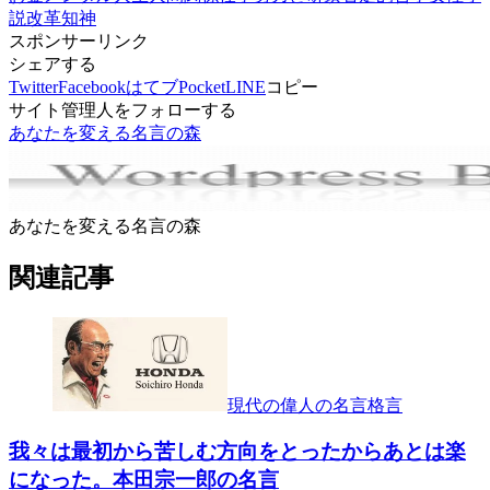
説
改革
知
神
スポンサーリンク
シェアする
Twitter
Facebook
はてブ
Pocket
LINE
コピー
サイト管理人をフォローする
あなたを変える名言の森
あなたを変える名言の森
関連記事
現代の偉人の名言格言
我々は最初から苦しむ方向をとったからあとは楽
になった。本田宗一郎の名言