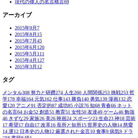
現代の偉人の名言格言
69
アーカイブ
2015年9月
7
2015年8月
15
2015年7月
45
2015年6月
120
2015年5月
111
2015年4月
127
2015年3月
12
タグ
メンタル
308
努力と研鑽
274
人生
260
人間関係
253
挑戦
253
哲
学
178
幸福
164
元気
162
仕事
143
勝負
140
勇気
139
漫画
132
恋
愛
120
アニメ
91
否定的
87
成功
85
小説
76
知
68
青春
66
ネット
の名言
64
お金
52
創造
51
教育
51
女性
50
友達
49
ゲーム
46
勉強
46
きずな
29
家族
26
美
26
映画
24
スポーツ
23
生命
23
神
18
芸術
17
希望
17
自由
17
改革
16
長所と短所
15
世界史の人物
14
慈愛
14
運
12
日本史の人物
12
厳選された金言
10
食事
9
病気
9
ドラ
マ
8
書籍
8
絆
1