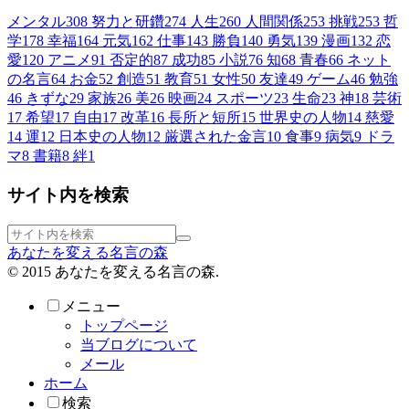
メンタル
308
努力と研鑽
274
人生
260
人間関係
253
挑戦
253
哲
学
178
幸福
164
元気
162
仕事
143
勝負
140
勇気
139
漫画
132
恋
愛
120
アニメ
91
否定的
87
成功
85
小説
76
知
68
青春
66
ネット
の名言
64
お金
52
創造
51
教育
51
女性
50
友達
49
ゲーム
46
勉強
46
きずな
29
家族
26
美
26
映画
24
スポーツ
23
生命
23
神
18
芸術
17
希望
17
自由
17
改革
16
長所と短所
15
世界史の人物
14
慈愛
14
運
12
日本史の人物
12
厳選された金言
10
食事
9
病気
9
ドラ
マ
8
書籍
8
絆
1
サイト内を検索
あなたを変える名言の森
© 2015 あなたを変える名言の森.
メニュー
トップページ
当ブログについて
メール
ホーム
検索