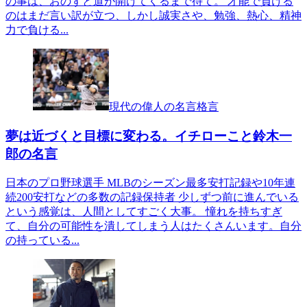
の事は、おのずと道が開けてくるまで待て。 才能で負ける
のはまだ言い訳が立つ、しかし誠実さや、勉強、熱心、精神
力で負ける...
現代の偉人の名言格言
夢は近づくと目標に変わる。イチローこと鈴木一
郎の名言
日本のプロ野球選手 MLBのシーズン最多安打記録や10年連
続200安打などの多数の記録保持者 少しずつ前に進んでいる
という感覚は、人間としてすごく大事。 憧れを持ちすぎ
て、自分の可能性を潰してしまう人はたくさんいます。自分
の持っている...