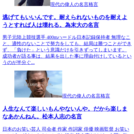
現代の偉人の名言格言
逃げてもいいんです。耐えられないものを耐えよ
うとすれば人は壊れる。為末大の名言
男子元陸上競技選手 400mハードル日本記録保持者 無理なこ
と、適性のないことで努力をしても、結局は勝つことができ
ず、「負けた」という意識だけを引きずってしまいます。
成功者が語る事は、結果を出した事に理由付けしているとい
うのが半分ぐ...
現代の偉人の名言格言
人生なんて楽しいもんやないんや。だから楽しま
なあかんねん。松本人志の名言
日本のお笑い芸人 司会者 作家 作詞家 俳優 映画監督 お笑い