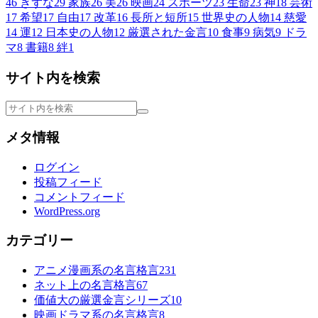
46
きずな
29
家族
26
美
26
映画
24
スポーツ
23
生命
23
神
18
芸術
17
希望
17
自由
17
改革
16
長所と短所
15
世界史の人物
14
慈愛
14
運
12
日本史の人物
12
厳選された金言
10
食事
9
病気
9
ドラ
マ
8
書籍
8
絆
1
サイト内を検索
メタ情報
ログイン
投稿フィード
コメントフィード
WordPress.org
カテゴリー
アニメ漫画系の名言格言
231
ネット上の名言格言
67
価値大の厳選金言シリーズ
10
映画ドラマ系の名言格言
8