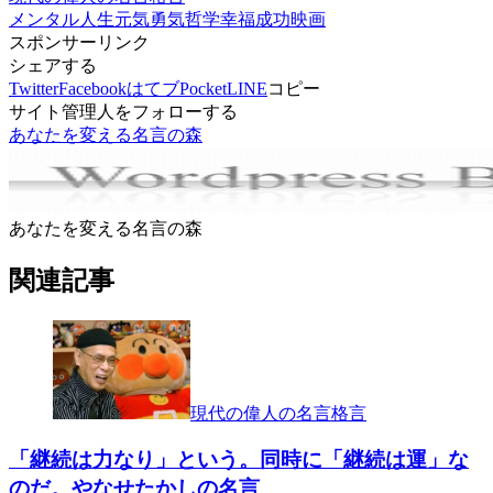
メンタル
人生
元気
勇気
哲学
幸福
成功
映画
スポンサーリンク
シェアする
Twitter
Facebook
はてブ
Pocket
LINE
コピー
サイト管理人をフォローする
あなたを変える名言の森
あなたを変える名言の森
関連記事
現代の偉人の名言格言
「継続は力なり」という。同時に「継続は運」な
のだ。やなせたかしの名言