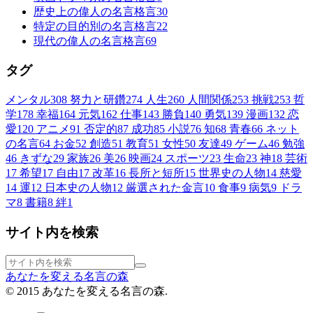
歴史上の偉人の名言格言
30
特定の目的別の名言格言
22
現代の偉人の名言格言
69
タグ
メンタル
308
努力と研鑽
274
人生
260
人間関係
253
挑戦
253
哲
学
178
幸福
164
元気
162
仕事
143
勝負
140
勇気
139
漫画
132
恋
愛
120
アニメ
91
否定的
87
成功
85
小説
76
知
68
青春
66
ネット
の名言
64
お金
52
創造
51
教育
51
女性
50
友達
49
ゲーム
46
勉強
46
きずな
29
家族
26
美
26
映画
24
スポーツ
23
生命
23
神
18
芸術
17
希望
17
自由
17
改革
16
長所と短所
15
世界史の人物
14
慈愛
14
運
12
日本史の人物
12
厳選された金言
10
食事
9
病気
9
ドラ
マ
8
書籍
8
絆
1
サイト内を検索
あなたを変える名言の森
© 2015 あなたを変える名言の森.