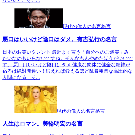
りいると、そこ...
現代の偉人の名言格言
悪口はいいけど陰口はダメ。有吉弘行の名言
日本のお笑いタレント 最近よく言う「自分へのご褒美」み
たいなのもいらないですね。そんなもんやめたほうがいいで
す。 悪口はいいけど陰口はダメ 健康な肉体に健全な精神が
宿るは絶対間違い！鍛えれば鍛えるほど乱暴粗暴な高圧的な
人間になる、そ...
現代の偉人の名言格言
人生はロマン。美輪明宏の名言