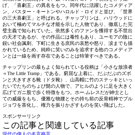
げ、「喜劇王」の異名をもつ。同年代に活躍したコメディア
ン、バスター・キートンやハロルド・ロイドと並び、「世界
の三大喜劇王」と呼ばれる。チャップリンは、ハリウッドに
おいて極めてマルチな才能を示した人物であり、徹底した完
璧主義で知られていた。依然多くのファンを獲得する不世出
の天才であるが、その作品には毒性もあり、ユーモアの陰に
鋭い社会諷刺、下町に生きる庶民の哀愁や怒り、涙までも描
かれているため、純粋に笑いのみを追求する他のコメディア
ンとは一線を画す存在であることは特筆すべきである。
チャップリンの最もよく知られている役柄は「小さな放浪者
＝The Little Tramp」である。窮屈な上着に、だぶだぶのズボ
ンと大きすぎる靴（ドタ靴）、山高帽に竹のステッキといっ
たいでたちのちょび髭の人物で、アヒルのように足を大きく
広げてガニ股で歩く特徴をもつ。ホー.ムレスだが紳士とし
ての威厳をもち、優雅な物腰とその持ち前の反骨精神でブル
ジョワを茶化し、権力を振りかざすものを笑い飛ばした。
スポンサーリンク
この記事と関連している記事
現代の偉人の名言格言