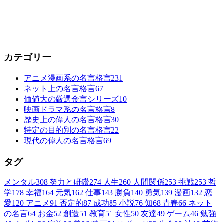
カテゴリー
アニメ漫画系の名言格言
231
ネット上の名言格言
67
価値大の厳選金言シリーズ
10
映画ドラマ系の名言格言
8
歴史上の偉人の名言格言
30
特定の目的別の名言格言
22
現代の偉人の名言格言
69
タグ
メンタル
308
努力と研鑽
274
人生
260
人間関係
253
挑戦
253
哲
学
178
幸福
164
元気
162
仕事
143
勝負
140
勇気
139
漫画
132
恋
愛
120
アニメ
91
否定的
87
成功
85
小説
76
知
68
青春
66
ネット
の名言
64
お金
52
創造
51
教育
51
女性
50
友達
49
ゲーム
46
勉強