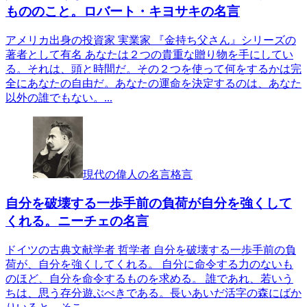
もののこと。ロバート・キヨサキの名言
アメリカ出身の投資家 実業家 『金持ち父さん』シリーズの
著者として有名 あなたは２つの貴重な贈り物を手にしてい
る。それは、頭と時間だ。その２つを使って何をするかは完
全にあなたの自由だ。あなたの運命を決定するのは、あなた
以外の誰でもない。...
現代の偉人の名言格言
自分を破壊する一歩手前の負荷が自分を強くして
くれる。ニーチェの名言
ドイツの古典文献学者 哲学者 自分を破壊する一歩手前の負
荷が、自分を強くしてくれる。 自分に命令する力のないも
のほど、自分を命令するものを求める。 誰であれ、若いう
ちは、思う存分遊ぶべきである。長いあいだ活字の森にばか