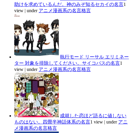
助けを求めているんだ。神のみぞ知るセカイの名言
1
view
|
under
アニメ漫画系の名言格言
執行モード リーサル エリミネー
ター 対象を排除してください。サイコパスの名言
1
view
|
under
アニメ漫画系の名言格言
成就した恋ほど語るに値しない
ものはない。四畳半神話体系の名言
1 view
|
under
アニ
メ漫画系の名言格言