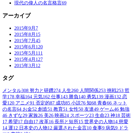
現代の偉人の名言格言
69
アーカイブ
2015年9月
7
2015年8月
15
2015年7月
45
2015年6月
120
2015年5月
111
2015年4月
127
2015年3月
12
タグ
メンタル
308
努力と研鑽
274
人生
260
人間関係
253
挑戦
253
哲
学
178
幸福
164
元気
162
仕事
143
勝負
140
勇気
139
漫画
132
恋
愛
120
アニメ
91
否定的
87
成功
85
小説
76
知
68
青春
66
ネット
の名言
64
お金
52
創造
51
教育
51
女性
50
友達
49
ゲーム
46
勉強
46
きずな
29
家族
26
美
26
映画
24
スポーツ
23
生命
23
神
18
芸術
17
希望
17
自由
17
改革
16
長所と短所
15
世界史の人物
14
慈愛
14
運
12
日本史の人物
12
厳選された金言
10
食事
9
病気
9
ドラ