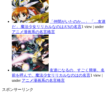
「仲間がいたのか…」 「…友達
だ」 魔法少女リリカルなのはA’Sの名言
1 view
|
under
アニメ漫画系の名言格言
友達になるの、すごく簡単。名
前を呼んで。魔法少女リリカルなのはの名言
1 view
|
under
アニメ漫画系の名言格言
スポンサーリンク