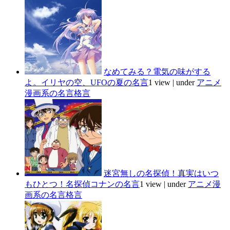
なめてみる？電気の味がする
よ。イリヤの空、UFOの夏の名言
1 view
|
under
アニメ
漫画系の名言格言
迷宮無しの名探偵！真実はいつ
もひとつ！名探偵コナンの名言
1 view
|
under
アニメ漫
画系の名言格言