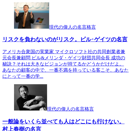
現代の偉人の名言格言
リスクを負わないのがリスク。ビル･ゲイツの名言
アメリカ合衆国の実業家 マイクロソフト社の共同創業者兼
元会長兼顧問 ビル&メリンダ・ゲイツ財団共同会長 成功の
秘訣？それは大きなビジョンが持てるかどうかだけだよ。
あなたの顧客の中で、一番不満を持っている客こそ、あなた
にとって一番の学...
現代の偉人の名言格言
一般論をいくら並べても人はどこにも行けない。
村上春樹の名言