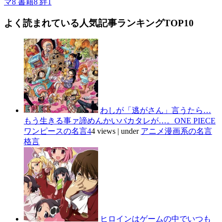
マ
8
書籍
8
絆
1
よく読まれている人気記事ランキングTOP10
わしが「逃がさん」言うたら…
もう生きる事ァ諦めんかいバカタレが…。ONE PIECE
ワンピースの名言4
4 views
|
under
アニメ漫画系の名言
格言
ヒロインはゲームの中でいつも