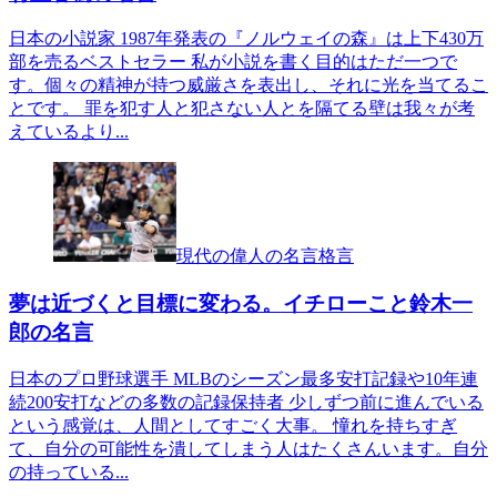
日本の小説家 1987年発表の『ノルウェイの森』は上下430万
部を売るベストセラー 私が小説を書く目的はただ一つで
す。個々の精神が持つ威厳さを表出し、それに光を当てるこ
とです。 罪を犯す人と犯さない人とを隔てる壁は我々が考
えているより...
現代の偉人の名言格言
夢は近づくと目標に変わる。イチローこと鈴木一
郎の名言
日本のプロ野球選手 MLBのシーズン最多安打記録や10年連
続200安打などの多数の記録保持者 少しずつ前に進んでいる
という感覚は、人間としてすごく大事。 憧れを持ちすぎ
て、自分の可能性を潰してしまう人はたくさんいます。自分
の持っている...