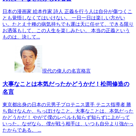
日本の漫画家 絵本作家 詩人 正義を行う人は自分が傷つくこ
とも覚悟しなくてはいけない。 一日一日は楽しい方がい
い。たとえ十種の病気持ちでも運は天に任せて、できる限り
お洒落もして、この人生を楽しみたい。 本当の正義という
ものは、決して...
現代の偉人の名言格言
大事なことは本気だったかどうかだ！松岡修造の
名言
東京都出身の日本の元男子プロテニス選手 テニス指導者 勝
ち負けなんか、ちっぽけなこと。大事なことは、本気だった
かどうかだ！ やがて僕のレベルも知らず知らずに上がって
いった。なぜなら、僕が戦う相手は、いつも自分より強かっ
たからである。 ...