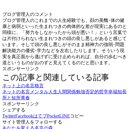
ブログ管理人のコメント
ブログ管理人のこれまでの人生経験でも、顔の美醜･体の健
康と病弱といった生まれつきの肉体的な差が現実にあるのと
同様に、「努力をしなかったから頭が悪い！」という言葉で
は片付けられない生まれつきの頭の良し悪しがあると感じて
います。そして頭の良し悪しがそのまま精神力の強弱･問題
解決能力の優劣･学力などを左右したりします。そういう現
実を真正面から逃げずに受け止められれば、自分の歩むべき
道というものがおのずと見えてくるのだと思います。
スポンサーリンク
この記事と関連している記事
ネット上の名言格言
ネットの名言
メンタル
人生
人間関係
勉強
否定的
哲学
幸福
知
長
所と短所
青春
スポンサーリンク
シェアする
Twitter
Facebook
はてブ
Pocket
LINE
コピー
サイト管理人をフォローする
あなたを変える名言の森