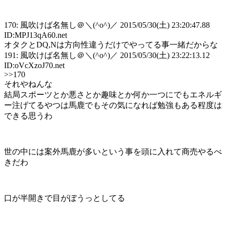
170: 風吹けば名無し＠＼(^o^)／ 2015/05/30(土) 23:20:47.88
ID:MPJ13qA60.net
オタクとDQ,Nは方向性違うだけでやってる事一緒だからな
191: 風吹けば名無し＠＼(^o^)／ 2015/05/30(土) 23:22:13.12
ID:oVcXzoJ70.net
>>170
それやねんな
結局スポーツとか悪さとか趣味とか何か一つにでもエネルギ
ー注げてるやつは馬鹿でもその気になれば勉強もある程度は
できる思うわ
世の中には案外馬鹿が多いという事を頭に入れて商売やるべ
きだわ
口が半開きで目がぼうっとしてる