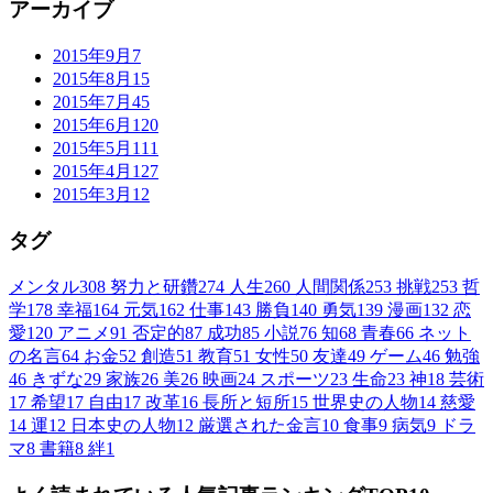
アーカイブ
2015年9月
7
2015年8月
15
2015年7月
45
2015年6月
120
2015年5月
111
2015年4月
127
2015年3月
12
タグ
メンタル
308
努力と研鑽
274
人生
260
人間関係
253
挑戦
253
哲
学
178
幸福
164
元気
162
仕事
143
勝負
140
勇気
139
漫画
132
恋
愛
120
アニメ
91
否定的
87
成功
85
小説
76
知
68
青春
66
ネット
の名言
64
お金
52
創造
51
教育
51
女性
50
友達
49
ゲーム
46
勉強
46
きずな
29
家族
26
美
26
映画
24
スポーツ
23
生命
23
神
18
芸術
17
希望
17
自由
17
改革
16
長所と短所
15
世界史の人物
14
慈愛
14
運
12
日本史の人物
12
厳選された金言
10
食事
9
病気
9
ドラ
マ
8
書籍
8
絆
1