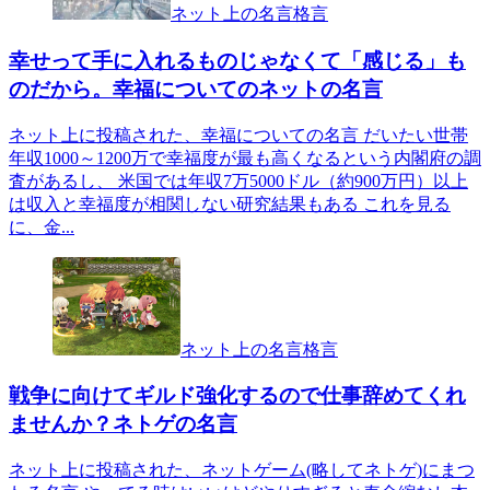
ネット上の名言格言
幸せって手に入れるものじゃなくて「感じる」も
のだから。幸福についてのネットの名言
ネット上に投稿された、幸福についての名言 だいたい世帯
年収1000～1200万で幸福度が最も高くなるという内閣府の調
査があるし、 米国では年収7万5000ドル（約900万円）以上
は収入と幸福度が相関しない研究結果もある これを見る
に、金...
ネット上の名言格言
戦争に向けてギルド強化するので仕事辞めてくれ
ませんか？ネトゲの名言
ネット上に投稿された、ネットゲーム(略してネトゲ)にまつ