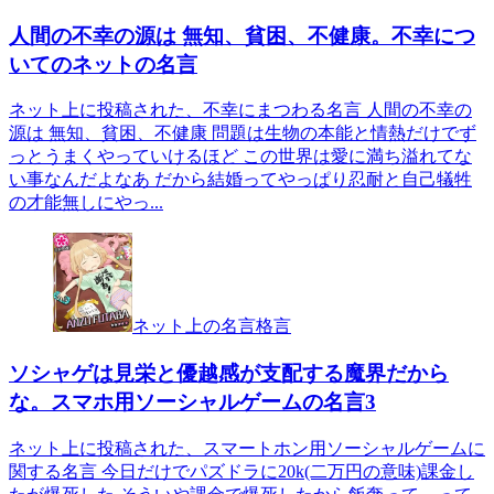
人間の不幸の源は 無知、貧困、不健康。不幸につ
いてのネットの名言
ネット上に投稿された、不幸にまつわる名言 人間の不幸の
源は 無知、貧困、不健康 問題は生物の本能と情熱だけでず
っとうまくやっていけるほど この世界は愛に満ち溢れてな
い事なんだよなあ だから結婚ってやっぱり忍耐と自己犠牲
の才能無しにやっ...
ネット上の名言格言
ソシャゲは見栄と優越感が支配する魔界だから
な。スマホ用ソーシャルゲームの名言3
ネット上に投稿された、スマートホン用ソーシャルゲームに
関する名言 今日だけでパズドラに20k(二万円の意味)課金し