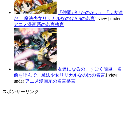
「仲間がいたのか…」 「…友達
だ」 魔法少女リリカルなのはA’Sの名言
1 view
|
under
アニメ漫画系の名言格言
友達になるの、すごく簡単。名
前を呼んで。魔法少女リリカルなのはの名言
1 view
|
under
アニメ漫画系の名言格言
スポンサーリンク