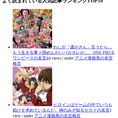
よく読まれている人気記事ランキングTOP10
わしが「逃がさん」言うたら…
もう生きる事ァ諦めんかいバカタレが…。ONE PIECE
ワンピースの名言4
4 views
|
under
アニメ漫画系の名言
格言
ヒロインはゲームの中でいつも
助けを求めているんだ。神のみぞ知るセカイの名言
1
view
|
under
アニメ漫画系の名言格言