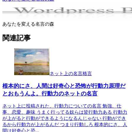
あなたを変える名言の森
関連記事
ネット上の名言格言
根本的にさ、人間は好奇心と恐怖が行動力原理だ
とおもうんよ。行動力のネットの名言
ネット上に投稿された、行動力についての名言 勉強、仕
事、恋愛、趣味 うまく行ってる奴らは皆行動力ある 行動力
が上がると行動ができるようになるんじゃない 行動ができ
るから行動力が上がるんだ つまり行動しろ 根本的にさ、人
間は好奇心と恐...