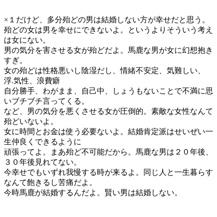
×１だけど、多分殆どの男は結婚しない方が幸せだと思う。
殆どの女は男を幸せにできないよ。というよりそういう考え
は女にない。
男の気分を害させる女が殆どだよ。馬鹿な男が女に幻想抱き
すぎ。
女の殆どは性格悪いし陰湿だし、情緒不安定、気難しい、
浮.気性、浪費癖
自分勝手、わがまま、自己中、しょうもないことで不満に思
いブチブチ言ってくる。
など、男の気分を悪くさせる女が圧倒的。素敵な女性なんて
殆どいないよ。
女に時間とお金は使う必要ないよ。結婚肯定派はせいぜい一
生仲良くできるように
頑張ってよ。まあ殆ど不可能だから。馬鹿な男は２０年後、
３０年後見れてない。
今幸せでもいずれ我慢する時が来るよ。同じ人と一生暮らす
なんて飽きるし苦痛だよ。
今時馬鹿が結婚するんだよ。賢い男は結婚しない。