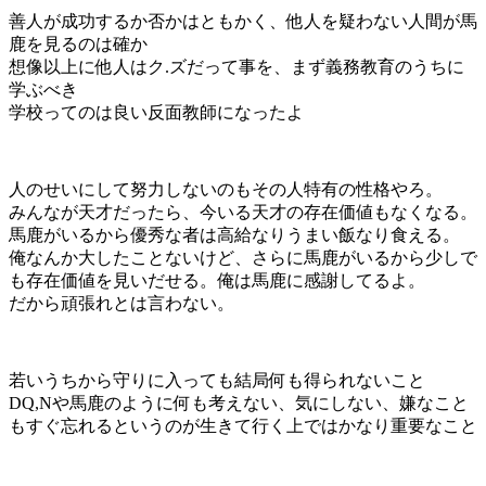
善人が成功するか否かはともかく、他人を疑わない人間が馬
鹿を見るのは確か
想像以上に他人はク.ズだって事を、まず義務教育のうちに
学ぶべき
学校ってのは良い反面教師になったよ
人のせいにして努力しないのもその人特有の性格やろ。
みんなが天才だったら、今いる天才の存在価値もなくなる。
馬鹿がいるから優秀な者は高給なりうまい飯なり食える。
俺なんか大したことないけど、さらに馬鹿がいるから少しで
も存在価値を見いだせる。俺は馬鹿に感謝してるよ。
だから頑張れとは言わない。
若いうちから守りに入っても結局何も得られないこと
DQ,Nや馬鹿のように何も考えない、気にしない、嫌なこと
もすぐ忘れるというのが生きて行く上ではかなり重要なこと