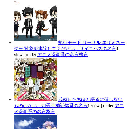
執行モード リーサル エリミネー
ター 対象を排除してください。サイコパスの名言
1
view
|
under
アニメ漫画系の名言格言
成就した恋ほど語るに値しない
ものはない。四畳半神話体系の名言
1 view
|
under
アニ
メ漫画系の名言格言