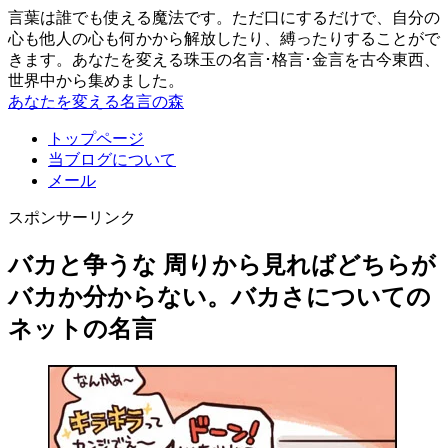
言葉は誰でも使える魔法です。ただ口にするだけで、自分の
心も他人の心も何かから解放したり、縛ったりすることがで
きます。あなたを変える珠玉の名言･格言･金言を古今東西、
世界中から集めました。
あなたを変える名言の森
トップページ
当ブログについて
メール
スポンサーリンク
バカと争うな 周りから見ればどちらが
バカか分からない。バカさについての
ネットの名言