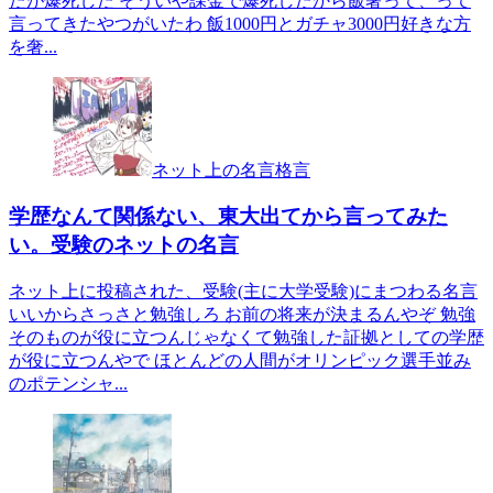
たが爆死した そういや課金で爆死したから飯奢って、って
言ってきたやつがいたわ 飯1000円とガチャ3000円好きな方
を奢...
ネット上の名言格言
学歴なんて関係ない、東大出てから言ってみた
い。受験のネットの名言
ネット上に投稿された、受験(主に大学受験)にまつわる名言
いいからさっさと勉強しろ お前の将来が決まるんやぞ 勉強
そのものが役に立つんじゃなくて勉強した証拠としての学歴
が役に立つんやで ほとんどの人間がオリンピック選手並み
のポテンシャ...