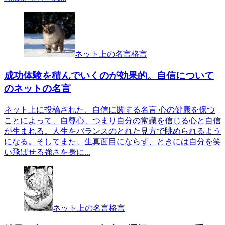
ネット上の名言格言
成功体験を積んでいくのが効果的。自信について
のネットの名言
ネット上に投稿された、自信に関する名言 心の健康を保つ
ことによって、自尊心、つまり自分の常識を信じる心と自信
が生まれる。人生をバランスのとれた見方で眺められるよう
になる。そしてまた、生真面目にならず、ときには自分を笑
い飛ばせる強さを身に...
ネット上の名言格言