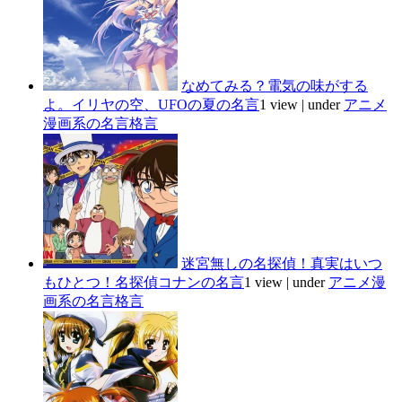
なめてみる？電気の味がする
よ。イリヤの空、UFOの夏の名言
1 view
|
under
アニメ
漫画系の名言格言
迷宮無しの名探偵！真実はいつ
もひとつ！名探偵コナンの名言
1 view
|
under
アニメ漫
画系の名言格言