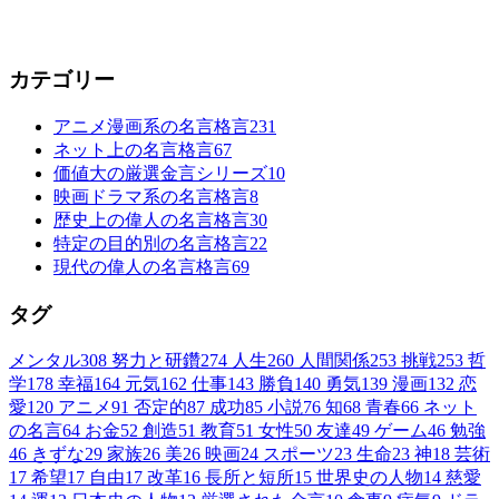
カテゴリー
アニメ漫画系の名言格言
231
ネット上の名言格言
67
価値大の厳選金言シリーズ
10
映画ドラマ系の名言格言
8
歴史上の偉人の名言格言
30
特定の目的別の名言格言
22
現代の偉人の名言格言
69
タグ
メンタル
308
努力と研鑽
274
人生
260
人間関係
253
挑戦
253
哲
学
178
幸福
164
元気
162
仕事
143
勝負
140
勇気
139
漫画
132
恋
愛
120
アニメ
91
否定的
87
成功
85
小説
76
知
68
青春
66
ネット
の名言
64
お金
52
創造
51
教育
51
女性
50
友達
49
ゲーム
46
勉強
46
きずな
29
家族
26
美
26
映画
24
スポーツ
23
生命
23
神
18
芸術
17
希望
17
自由
17
改革
16
長所と短所
15
世界史の人物
14
慈愛