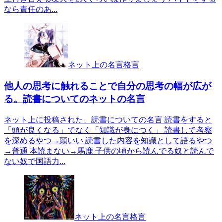
なら責任のあ...
ネット上の名言格言
他人の思考に触れることで自分の思考の幅が広が
る。読書についてのネットの名言
ネット上に投稿された、読書についての名言 読書をすると
「頭が良くなる」でなく「知識が身につく」 読書して考察
を深めるやつ→頭いい 読書した内容を知識として語るやつ
→普通 本読まない→馬鹿 子供の頃から読んでる奴と読んで
ない奴で国語力...
ネット上の名言格言