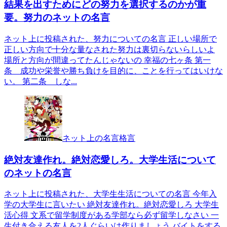
結果を出すためにどの努力を選択するのかが重
要。努力のネットの名言
ネット上に投稿された、努力についての名言 正しい場所で
正しい方向で十分な量なされた努力は裏切らないらしいよ
場所と方向が間違ってたんじゃないの 幸福の七ヶ条 第一
条 成功や栄誉や勝ち負けを目的に、ことを行ってはいけな
い。 第二条 しな...
ネット上の名言格言
絶対友達作れ。絶対恋愛しろ。大学生活について
のネットの名言
ネット上に投稿された、大学生生活についての名言 今年入
学の大学生に言いたい 絶対友達作れ。絶対恋愛しろ 大学生
活心得 文系で留学制度がある学部なら必ず留学しなさい 一
生付き合える友人を2人ぐらいは作りましょう バイトをする