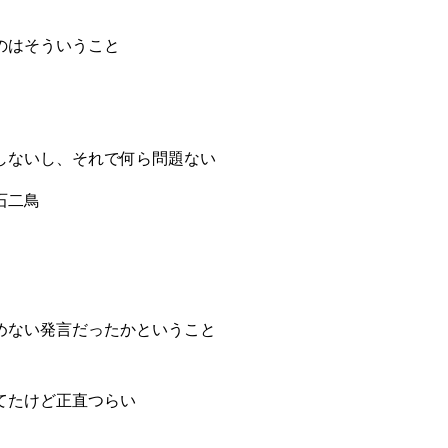
のはそういうこと
しないし、それで何ら問題ない
石二鳥
めない発言だったかということ
てたけど正直つらい