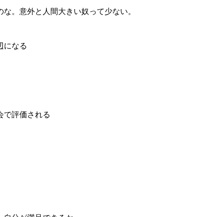
のな。意外と人間大きい奴って少ない。
辺になる
会で評価される